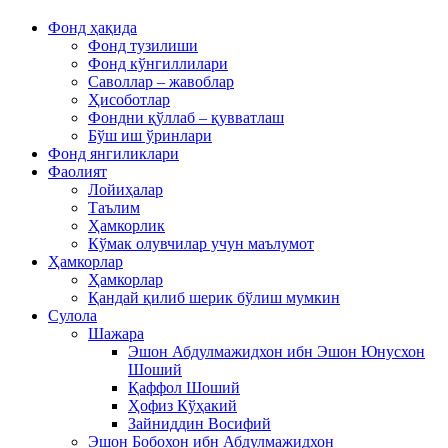
Фонд ҳақида
Фонд тузилиши
Фонд кўнгиллилари
Саволлар – жавоблар
Ҳисоботлар
Фондни қўллаб – қувватлаш
Бўш иш ўринлари
Фонд янгиликлари
Фаолият
Лойиҳалар
Таълим
Ҳамкорлик
Кўмак олувчилар учун маълумот
Ҳамкорлар
Ҳамкорлар
Қандай қилиб шерик бўлиш мумкин
Сулола
Шажара
Эшон Абдулмажидхон ибн Эшон Юнусхон
Шоший
Қаффол Шоший
Ҳофиз Кўҳакий
Зайниддин Восифий
Эшон Бобохон ибн Абдулмажидхон