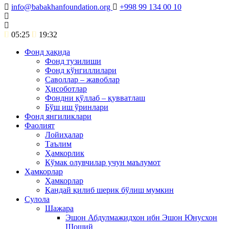
info@babakhanfoundation.org
+998 99 134 00 10
05:25
19:32
Фонд ҳақида
Фонд тузилиши
Фонд кўнгиллилари
Саволлар – жавоблар
Ҳисоботлар
Фондни қўллаб – қувватлаш
Бўш иш ўринлари
Фонд янгиликлари
Фаолият
Лойиҳалар
Таълим
Ҳамкорлик
Кўмак олувчилар учун маълумот
Ҳамкорлар
Ҳамкорлар
Қандай қилиб шерик бўлиш мумкин
Сулола
Шажара
Эшон Абдулмажидхон ибн Эшон Юнусхон
Шоший