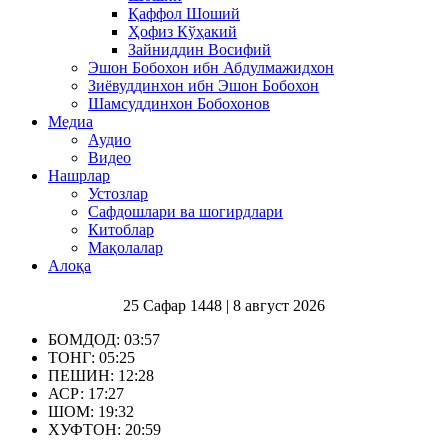
Қаффол Шоший
Ҳофиз Кўҳакий
Зайниддин Восифий
Эшон Бобохон ибн Абдулмажидхон
Зиёвуддинхон ибн Эшон Бобохон
Шамсуддинхон Бобохонов
Медиа
Аудио
Видео
Нашрлар
Устозлар
Сафдошлари ва шогирдлари
Китоблар
Мақолалар
Алоқа
25 Сафар 1448 | 8 август 2026
БОМДОД:
03:57
ТОНГ:
05:25
ПЕШИН:
12:28
АСР:
17:27
ШОМ:
19:32
ХУФТОН:
20:59