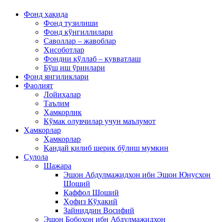
Фонд ҳақида
Фонд тузилиши
Фонд кўнгиллилари
Саволлар – жавоблар
Ҳисоботлар
Фондни қўллаб – қувватлаш
Бўш иш ўринлари
Фонд янгиликлари
Фаолият
Лойиҳалар
Таълим
Ҳамкорлик
Кўмак олувчилар учун маълумот
Ҳамкорлар
Ҳамкорлар
Қандай қилиб шерик бўлиш мумкин
Сулола
Шажара
Эшон Абдулмажидхон ибн Эшон Юнусхон
Шоший
Қаффол Шоший
Ҳофиз Кўҳакий
Зайниддин Восифий
Эшон Бобохон ибн Абдулмажидхон