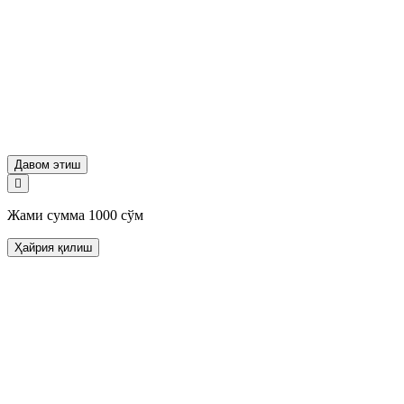
Давом этиш
Жами сумма
1000
сўм
Ҳайрия қилиш