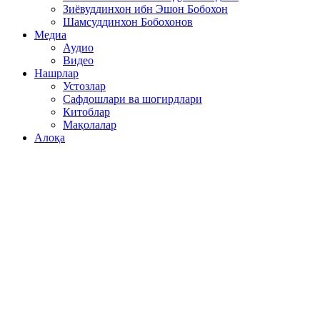
Зиёвуддинхон ибн Эшон Бобохон
Шамсуддинхон Бобохонов
Медиа
Аудио
Видео
Нашрлар
Устозлар
Сафдошлари ва шогирдлари
Китоблар
Мақолалар
Алоқа