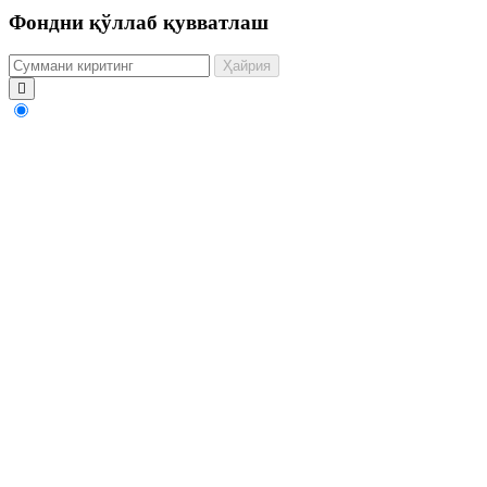
Фондни қўллаб қувватлаш
Ҳайрия