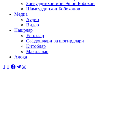
Зиёвуддинхон ибн Эшон Бобохон
Шамсуддинхон Бобохонов
Медиа
Аудио
Видео
Нашрлар
Устозлар
Сафдошлари ва шогирдлари
Китоблар
Мақолалар
Алоқа