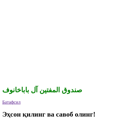
صندوق المفتين آل باباخانوف
Батафсил
Эҳсон қилинг ва савоб олинг!