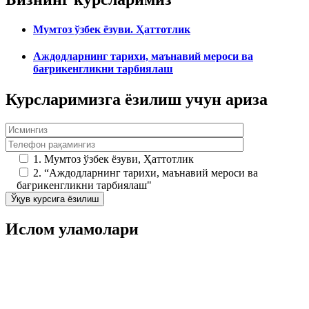
Мумтоз ўзбек ёзуви. Ҳаттотлик
Аждодларнинг тарихи, маънавий мероси ва
бағрикенгликни тарбиялаш
Курсларимизга ёзилиш учун ариза
1. Мумтоз ўзбек ёзуви, Ҳаттотлик
2. “Аждодларнинг тарихи, маънавий мероси ва
бағрикенгликни тарбиялаш"
Ўқув курсига ёзилиш
Ислом уламолари