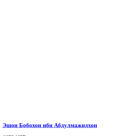
Эшон Бобохон ибн Абдулмажидхон