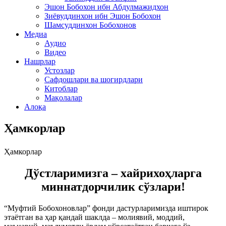
Эшон Бобохон ибн Абдулмажидхон
Зиёвуддинхон ибн Эшон Бобохон
Шамсуддинхон Бобохонов
Медиа
Аудио
Видео
Нашрлар
Устозлар
Сафдошлари ва шогирдлари
Китоблар
Мақолалар
Алоқа
Ҳамкорлар
Ҳамкорлар
Дўстларимизга – хайрихоҳларга
миннатдорчилик сўзлари!
“Муфтий Бобохоновлар” фонди дастурларимизда иштирок
этаётган ва ҳар қандай шаклда – молиявий, моддий,