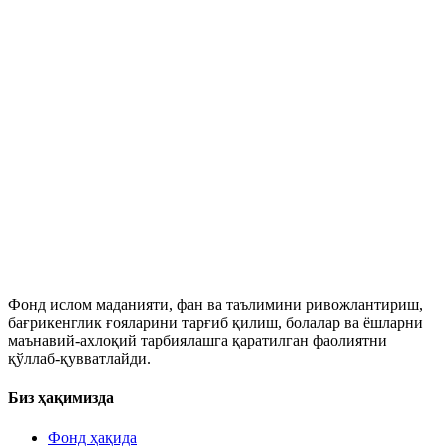
Фонд ислом маданияти, фан ва таълимини ривожлантириш,
бағрикенглик ғояларини тарғиб қилиш, болалар ва ёшларни
маънавий-ахлоқий тарбиялашга қаратилган фаолиятни
қўллаб-қувватлайди.
Биз ҳақимизда
Фонд ҳақида