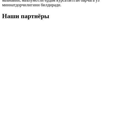
маънавий, маълумотли ёрдам кўрсатаётган барчага ўз
миннатдорчилигини билдиради.
Наши партнёры