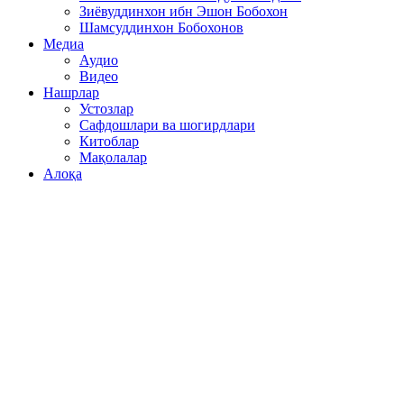
Зиёвуддинхон ибн Эшон Бобохон
Шамсуддинхон Бобохонов
Медиа
Аудио
Видео
Нашрлар
Устозлар
Сафдошлари ва шогирдлари
Китоблар
Мақолалар
Алоқа