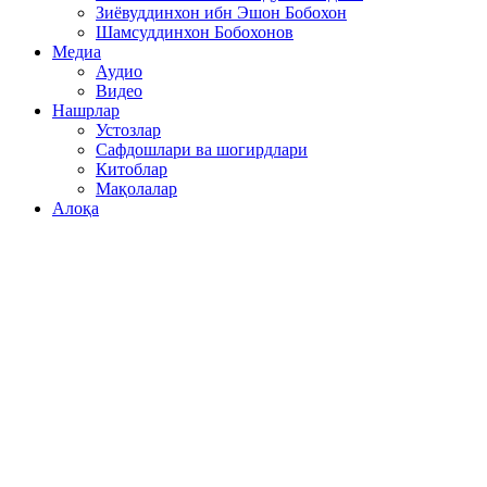
Зиёвуддинхон ибн Эшон Бобохон
Шамсуддинхон Бобохонов
Медиа
Аудио
Видео
Нашрлар
Устозлар
Сафдошлари ва шогирдлари
Китоблар
Мақолалар
Алоқа