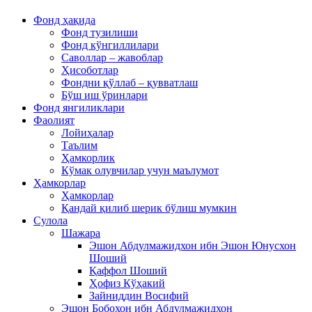
Фонд ҳақида
Фонд тузилиши
Фонд кўнгиллилари
Саволлар – жавоблар
Ҳисоботлар
Фондни қўллаб – қувватлаш
Бўш иш ўринлари
Фонд янгиликлари
Фаолият
Лойиҳалар
Таълим
Ҳамкорлик
Кўмак олувчилар учун маълумот
Ҳамкорлар
Ҳамкорлар
Қандай қилиб шерик бўлиш мумкин
Сулола
Шажара
Эшон Абдулмажидхон ибн Эшон Юнусхон
Шоший
Қаффол Шоший
Ҳофиз Кўҳакий
Зайниддин Восифий
Эшон Бобохон ибн Абдулмажидхон