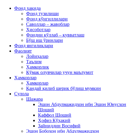
Фонд ҳақида
Фонд тузилиши
Фонд кўнгиллилари
Саволлар – жавоблар
Ҳисоботлар
Фондни қўллаб – қувватлаш
Бўш иш ўринлари
Фонд янгиликлари
Фаолият
Лойиҳалар
Таълим
Ҳамкорлик
Кўмак олувчилар учун маълумот
Ҳамкорлар
Ҳамкорлар
Қандай қилиб шерик бўлиш мумкин
Сулола
Шажара
Эшон Абдулмажидхон ибн Эшон Юнусхон
Шоший
Қаффол Шоший
Ҳофиз Кўҳакий
Зайниддин Восифий
Эшон Бобохон ибн Абдулмажидхон