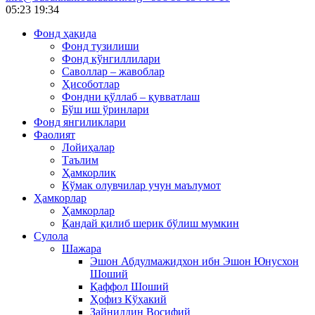
05:23
19:34
Фонд ҳақида
Фонд тузилиши
Фонд кўнгиллилари
Саволлар – жавоблар
Ҳисоботлар
Фондни қўллаб – қувватлаш
Бўш иш ўринлари
Фонд янгиликлари
Фаолият
Лойиҳалар
Таълим
Ҳамкорлик
Кўмак олувчилар учун маълумот
Ҳамкорлар
Ҳамкорлар
Қандай қилиб шерик бўлиш мумкин
Сулола
Шажара
Эшон Абдулмажидхон ибн Эшон Юнусхон
Шоший
Қаффол Шоший
Ҳофиз Кўҳакий
Зайниддин Восифий