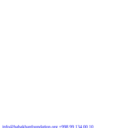
info@babakhanfoundation.org
+998 99 134 00 10