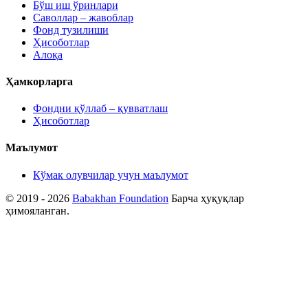
Бўш иш ўринлари
Саволлар – жавоблар
Фонд тузилиши
Ҳисоботлар
Алоқа
Ҳамкорларга
Фондни қўллаб – қувватлаш
Ҳисоботлар
Маълумот
Кўмак олувчилар учун маълумот
© 2019 - 2026
Babakhan Foundation
Барча ҳуқуқлар
ҳимояланган.