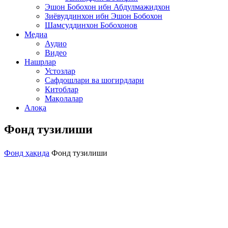
Эшон Бобохон ибн Абдулмажидхон
Зиёвуддинхон ибн Эшон Бобохон
Шамсуддинхон Бобохонов
Медиа
Аудио
Видео
Нашрлар
Устозлар
Сафдошлари ва шогирдлари
Китоблар
Мақолалар
Алоқа
Фонд тузилиши
Фонд ҳақида
Фонд тузилиши