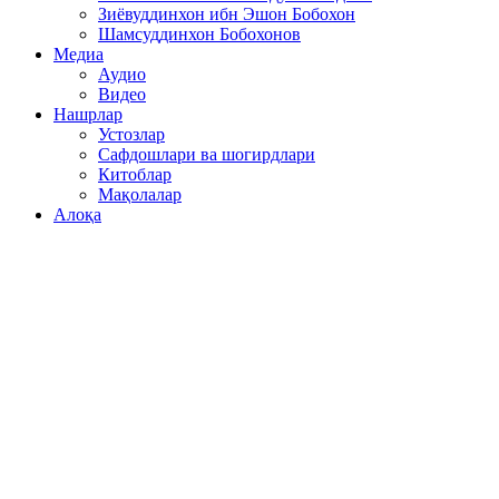
Зиёвуддинхон ибн Эшон Бобохон
Шамсуддинхон Бобохонов
Медиа
Аудио
Видео
Нашрлар
Устозлар
Сафдошлари ва шогирдлари
Китоблар
Мақолалар
Алоқа