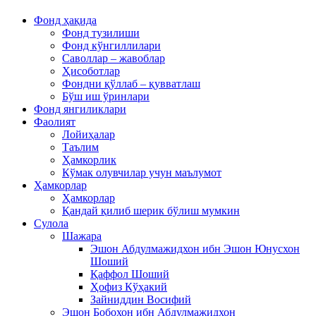
Фонд ҳақида
Фонд тузилиши
Фонд кўнгиллилари
Саволлар – жавоблар
Ҳисоботлар
Фондни қўллаб – қувватлаш
Бўш иш ўринлари
Фонд янгиликлари
Фаолият
Лойиҳалар
Таълим
Ҳамкорлик
Кўмак олувчилар учун маълумот
Ҳамкорлар
Ҳамкорлар
Қандай қилиб шерик бўлиш мумкин
Сулола
Шажара
Эшон Абдулмажидхон ибн Эшон Юнусхон
Шоший
Қаффол Шоший
Ҳофиз Кўҳакий
Зайниддин Восифий
Эшон Бобохон ибн Абдулмажидхон