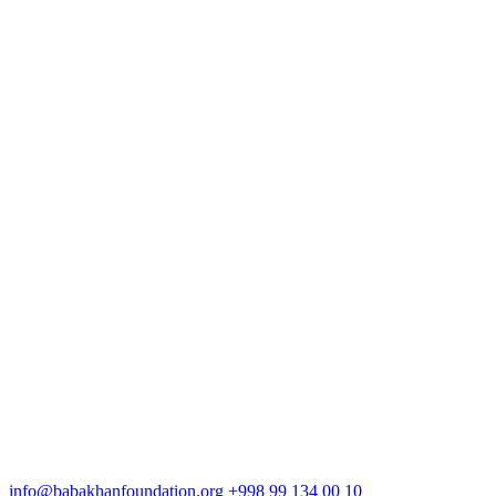
info@babakhanfoundation.org
+998 99 134 00 10