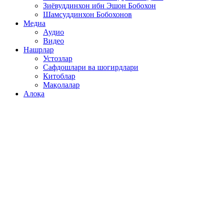
Зиёвуддинхон ибн Эшон Бобохон
Шамсуддинхон Бобохонов
Медиа
Аудио
Видео
Нашрлар
Устозлар
Сафдошлари ва шогирдлари
Китоблар
Мақолалар
Алоқа