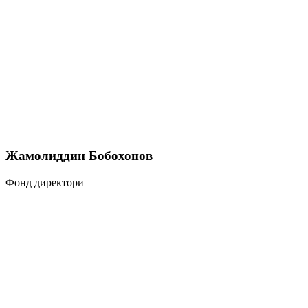
Жамолиддин Бобохонов
Фонд директори