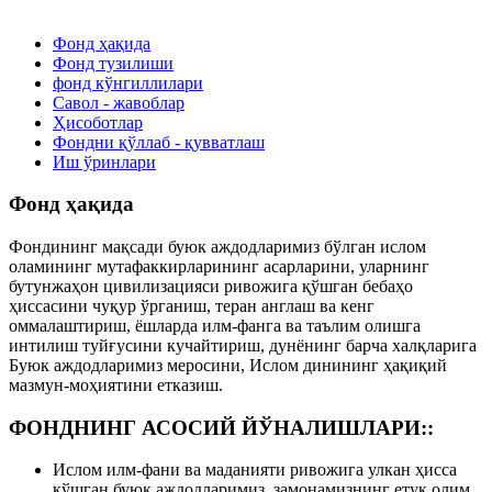
Фонд ҳақида
Фонд тузилиши
фонд кўнгиллилари
Савол - жавоблар
Ҳисоботлар
Фондни қўллаб - қувватлаш
Иш ўринлари
Фонд ҳақида
Фондининг мақсади буюк аждодларимиз бўлган ислом
оламининг мутафаккирларининг асарларини, уларнинг
бутунжаҳон цивилизацияси ривожига қўшган бебаҳо
ҳиссасини чуқур ўрганиш, теран англаш ва кенг
оммалаштириш, ёшларда илм-фанга ва таълим олишга
интилиш туйғусини кучайтириш, дунёнинг барча халқларига
Буюк аждодларимиз меросини, Ислом динининг ҳақиқий
мазмун-моҳиятини етказиш.
ФОНДНИНГ АСОСИЙ ЙЎНАЛИШЛАРИ::
Ислом илм-фани ва маданияти ривожига улкан ҳисса
қўшган буюк аждодларимиз, замонамизнинг етук олим