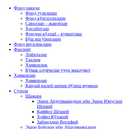
Фонд ҳақида
Фонд тузилиши
Фонд кўнгиллилари
Саволлар – жавоблар
Ҳисоботлар
Фондни қўллаб – қувватлаш
Бўш иш ўринлари
Фонд янгиликлари
Фаолият
Лойиҳалар
Таълим
Ҳамкорлик
Кўмак олувчилар учун маълумот
Ҳамкорлар
Ҳамкорлар
Қандай қилиб шерик бўлиш мумкин
Сулола
Шажара
Эшон Абдулмажидхон ибн Эшон Юнусхон
Шоший
Қаффол Шоший
Ҳофиз Кўҳакий
Зайниддин Восифий
Эшон Бобохон ибн Абдулмажидхон