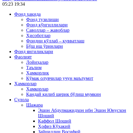
05:23
19:34
Фонд ҳақида
Фонд тузилиши
Фонд кўнгиллилари
Саволлар – жавоблар
Ҳисоботлар
Фондни қўллаб – қувватлаш
Бўш иш ўринлари
Фонд янгиликлари
Фаолият
Лойиҳалар
Таълим
Ҳамкорлик
Кўмак олувчилар учун маълумот
Ҳамкорлар
Ҳамкорлар
Қандай қилиб шерик бўлиш мумкин
Сулола
Шажара
Эшон Абдулмажидхон ибн Эшон Юнусхон
Шоший
Қаффол Шоший
Ҳофиз Кўҳакий
Зайниддин Восифий