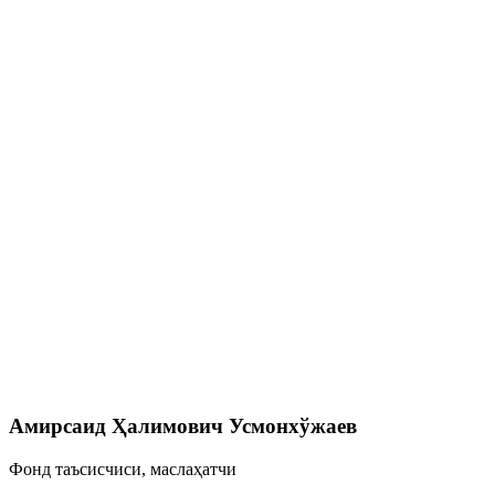
Амирсаид Ҳалимович Усмонхўжаев
Фонд таъсисчиси, маслаҳатчи