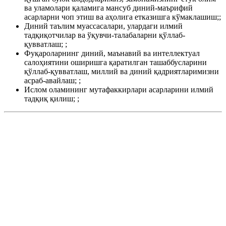
ва уламолари қаламига мансуб диний-маърифий
асарларни чоп этиш ва аҳолига етказишга кўмаклашиш;;
Диний таълим муассасалари, улардаги илмий
тадқиқотчилар ва ўқувчи-талабаларни қўллаб-
қувватлаш; ;
Фуқароларнинг диний, маънавий ва интеллектуал
салоҳиятини оширишга қаратилган ташаббусларини
қўллаб-қувватлаш, миллий ва диний қадриятларимизни
асраб-авайлаш; ;
Ислом оламининг мутафаккирлари асарларини илмий
тадқиқ қилиш; ;