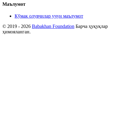
Маълумот
Кўмак олувчилар учун маълумот
© 2019 - 2026
Babakhan Foundation
Барча ҳуқуқлар
ҳимояланган.