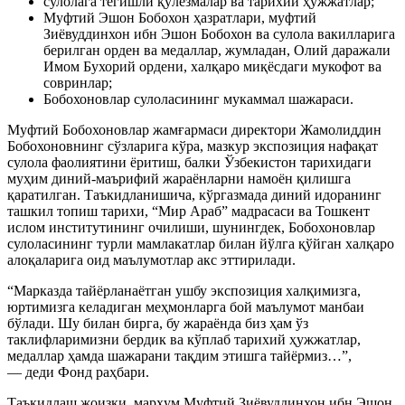
сулолага тегишли қўлёзмалар ва тарихий ҳужжатлар;
Муфтий Эшон Бобохон ҳазратлари, муфтий
Зиёвуддинхон ибн Эшон Бобохон ва сулола вакилларига
берилган орден ва медаллар, жумладан, Олий даражали
Имом Бухорий ордени, халқаро миқёсдаги мукофот ва
совринлар;
Бобохоновлар сулоласининг мукаммал шажараси.
Муфтий Бобохоновлар жамғармаси директори Жамолиддин
Бобохоновнинг сўзларига кўра, мазкур экспозиция нафақат
сулола фаолиятини ёритиш, балки Ўзбекистон тарихидаги
муҳим диний-маърифий жараёнларни намоён қилишга
қаратилган. Таъкидланишича, кўргазмада диний идоранинг
ташкил топиш тарихи, “Мир Араб” мадрасаси ва Тошкент
ислом институтининг очилиши, шунингдек, Бобохоновлар
сулоласининг турли мамлакатлар билан йўлга қўйган халқаро
алоқаларига оид маълумотлар акс эттирилади.
“Марказда тайёрланаётган ушбу экспозиция халқимизга,
юртимизга келадиган меҳмонларга бой маълумот манбаи
бўлади. Шу билан бирга, бу жараёнда биз ҳам ўз
таклифларимизни бердик ва кўплаб тарихий ҳужжатлар,
медаллар ҳамда шажарани тақдим этишга тайёрмиз…”,
— деди Фонд раҳбари.
Таъкидлаш жоизки, марҳум Муфтий Зиёвуддинхон ибн Эшон