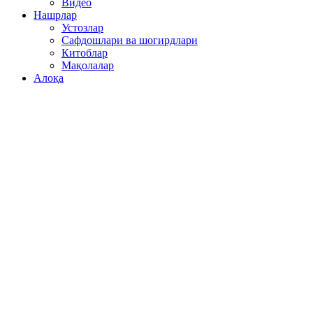
Видео
Нашрлар
Устозлар
Сафдошлари ва шогирдлари
Китоблар
Мақолалар
Алоқа