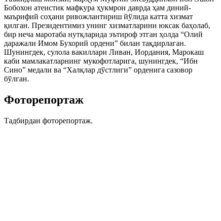
Бобохон атеистик мафкура ҳукмрон даврда ҳам диний-
маърифий соҳани ривожлантириш йўлида катта хизмат
қилган. Президентимиз унинг хизматларини юксак баҳолаб,
бир неча маротаба нутқларида эътироф этган ҳолда “Олий
даражали Имом Бухорий ордени” билан тақдирлаган.
Шунингдек, сулола вакиллари Ливан, Иордания, Марокаш
каби мамлакатларнинг мукофотларига, шунингдек, “Ибн
Сино” медали ва “Халқлар дўстлиги” орденига сазовор
бўлган.
Фоторепортаж
Тадбирдан фоторепортаж.