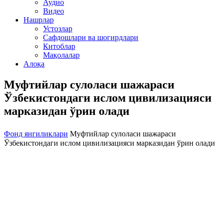
Аудио
Видео
Нашрлар
Устозлар
Сафдошлари ва шогирдлари
Китоблар
Мақолалар
Алоқа
Муфтийлар сулоласи шажараси
Ўзбекистондаги ислом цивилизацияси
марказидан ўрин олади
Фонд янгиликлари
Муфтийлар сулоласи шажараси
Ўзбекистондаги ислом цивилизацияси марказидан ўрин олади