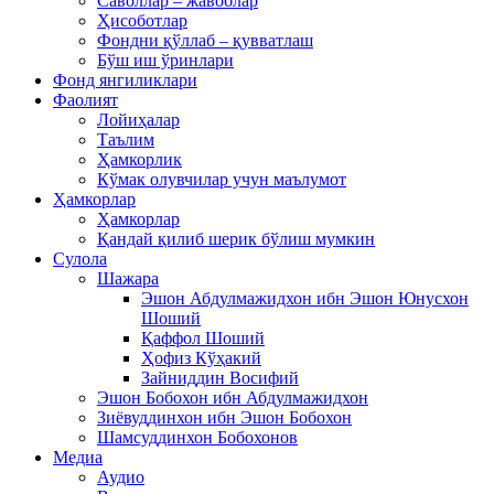
Саволлар – жавоблар
Ҳисоботлар
Фондни қўллаб – қувватлаш
Бўш иш ўринлари
Фонд янгиликлари
Фаолият
Лойиҳалар
Таълим
Ҳамкорлик
Кўмак олувчилар учун маълумот
Ҳамкорлар
Ҳамкорлар
Қандай қилиб шерик бўлиш мумкин
Сулола
Шажара
Эшон Абдулмажидхон ибн Эшон Юнусхон
Шоший
Қаффол Шоший
Ҳофиз Кўҳакий
Зайниддин Восифий
Эшон Бобохон ибн Абдулмажидхон
Зиёвуддинхон ибн Эшон Бобохон
Шамсуддинхон Бобохонов
Медиа
Аудио