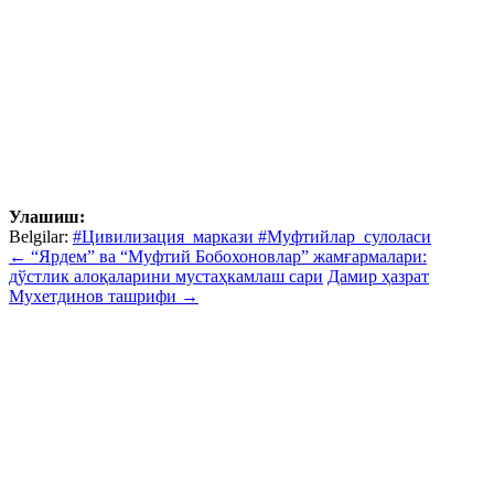
Улашиш:
Belgilar:
#Цивилизация_маркази #Муфтийлар_сулоласи
← “Ярдем” ва “Муфтий Бобохоновлар” жамғармалари:
дўстлик алоқаларини мустаҳкамлаш сари
Дамир ҳазрат
Мухетдинов ташрифи →