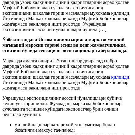
даврида ўзбек халқининг диний қадриятларини асраб қолган
Муфтий Бобохоновлар сулоласи фаолиятига оид
экспозицияни шакллантириш масалалари муҳокама қилинди.
Йиғилишда Марказ ходимлари ҳамда Муфтий Бобохоновлар
жамғармаси вакиллари иштирок этди. Учрашувда
экспозициянинг асосий йўналишлари бўйича […]
Ўзбекистондаги Ислом цивилизацияси маркази миллий
маънавий меросни тарғиб этиш ва кенг жамоатчиликка
етказиш йўлида сенсацион экспозициялар тайёрламоқда.
Марказда амалга оширилаётган ишлар доирасида шўро
даврида ўзбек халқининг диний қадриятларини асраб қолган
Муфтий Бобохоновлар сулоласи фаолиятига оид
экспозицияни шакллантириш масалалари муҳокама
қилинди
.
Йиғилишда Марказ ходимлари ҳамда Муфтий Бобохоновлар
жамғармаси вакиллари иштирок этди.
Учрашувда экспозициянинг асосий йўналишлари бўйича
келишувга эришилди. Жумладан, марказда Бобохоновлар
сулоласига тегишли қуйидаги экспонатлар ўрин олиши
белгилаб қўйилди:
миллий нақшлар ва тарихий маълумотлар билан
безатилган махсус тач-панел;