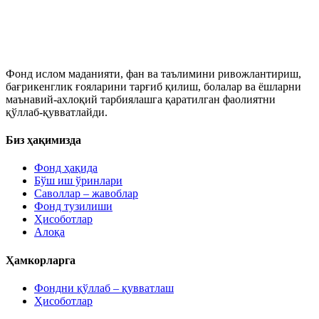
Фонд ислом маданияти, фан ва таълимини ривожлантириш,
бағрикенглик ғояларини тарғиб қилиш, болалар ва ёшларни
маънавий-ахлоқий тарбиялашга қаратилган фаолиятни
қўллаб-қувватлайди.
Биз ҳақимизда
Фонд ҳақида
Бўш иш ўринлари
Саволлар – жавоблар
Фонд тузилиши
Ҳисоботлар
Алоқа
Ҳамкорларга
Фондни қўллаб – қувватлаш
Ҳисоботлар