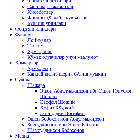
Фонд кўнгиллилари
Саволлар – жавоблар
Ҳисоботлар
Фондни қўллаб – қувватлаш
Бўш иш ўринлари
Фонд янгиликлари
Фаолият
Лойиҳалар
Таълим
Ҳамкорлик
Кўмак олувчилар учун маълумот
Ҳамкорлар
Ҳамкорлар
Қандай қилиб шерик бўлиш мумкин
Сулола
Шажара
Эшон Абдулмажидхон ибн Эшон Юнусхон
Шоший
Қаффол Шоший
Ҳофиз Кўҳакий
Зайниддин Восифий
Эшон Бобохон ибн Абдулмажидхон
Зиёвуддинхон ибн Эшон Бобохон
Шамсуддинхон Бобохонов
Медиа