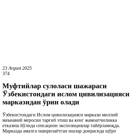
23
Avgust 2025
374
Муфтийлар сулоласи шажараси
Ўзбекистондаги ислом цивилизацияси
марказидан ўрин олади
Ўзбекистондаги Ислом цивилизацияси маркази миллий
маънавий меросни тарғиб этиш ва кенг жамоатчиликка
етказиш йўлида сенсацион экспозициялар тайёрламоқда.
Марказда амалга оширилаётган ишлар доирасида шўро