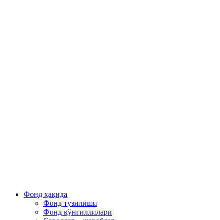
Фонд ҳақида
Фонд тузилиши
Фонд кўнгиллилари