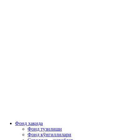
Фонд ҳақида
Фонд тузилиши
Фонд кўнгиллилари