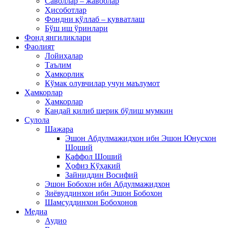
Саволлар – жавоблар
Ҳисоботлар
Фондни қўллаб – қувватлаш
Бўш иш ўринлари
Фонд янгиликлари
Фаолият
Лойиҳалар
Таълим
Ҳамкорлик
Кўмак олувчилар учун маълумот
Ҳамкорлар
Ҳамкорлар
Қандай қилиб шерик бўлиш мумкин
Сулола
Шажара
Эшон Абдулмажидхон ибн Эшон Юнусхон
Шоший
Қаффол Шоший
Ҳофиз Кўҳакий
Зайниддин Восифий
Эшон Бобохон ибн Абдулмажидхон
Зиёвуддинхон ибн Эшон Бобохон
Шамсуддинхон Бобохонов
Медиа
Аудио