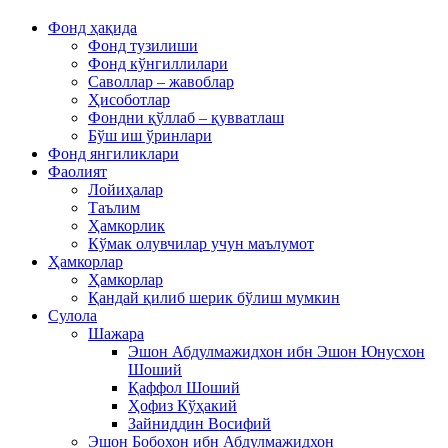
Фонд ҳақида
Фонд тузилиши
Фонд кўнгиллилари
Саволлар – жавоблар
Ҳисоботлар
Фондни қўллаб – қувватлаш
Бўш иш ўринлари
Фонд янгиликлари
Фаолият
Лойиҳалар
Таълим
Ҳамкорлик
Кўмак олувчилар учун маълумот
Ҳамкорлар
Ҳамкорлар
Қандай қилиб шерик бўлиш мумкин
Сулола
Шажара
Эшон Абдулмажидхон ибн Эшон Юнусхон
Шоший
Қаффол Шоший
Ҳофиз Кўҳакий
Зайниддин Восифий
Эшон Бобохон ибн Абдулмажидхон