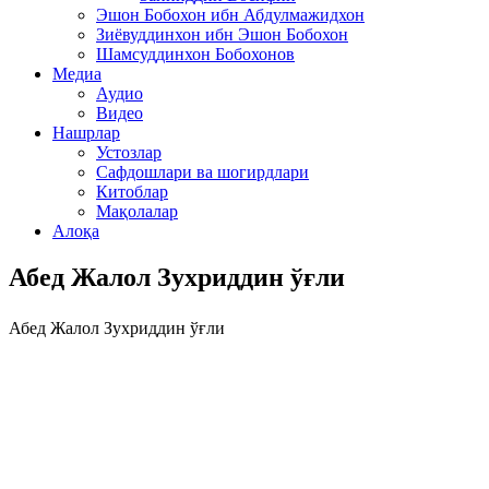
Эшон Бобохон ибн Абдулмажидхон
Зиёвуддинхон ибн Эшон Бобохон
Шамсуддинхон Бобохонов
Медиа
Аудио
Видео
Нашрлар
Устозлар
Сафдошлари ва шогирдлари
Китоблар
Мақолалар
Алоқа
Абед Жалол Зухриддин ўғли
Абед Жалол Зухриддин ўғли