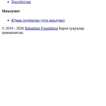
Ҳисоботлар
Маълумот
Кўмак олувчилар учун маълумот
© 2019 - 2026
Babakhan Foundation
Барча ҳуқуқлар
ҳимояланган.