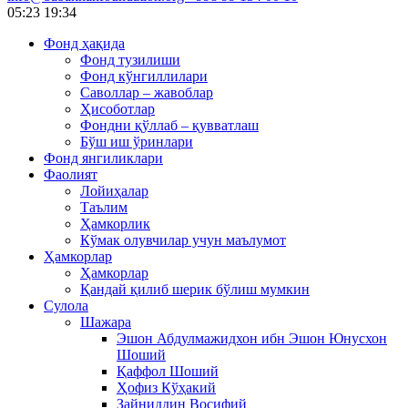
05:23
19:34
Фонд ҳақида
Фонд тузилиши
Фонд кўнгиллилари
Саволлар – жавоблар
Ҳисоботлар
Фондни қўллаб – қувватлаш
Бўш иш ўринлари
Фонд янгиликлари
Фаолият
Лойиҳалар
Таълим
Ҳамкорлик
Кўмак олувчилар учун маълумот
Ҳамкорлар
Ҳамкорлар
Қандай қилиб шерик бўлиш мумкин
Сулола
Шажара
Эшон Абдулмажидхон ибн Эшон Юнусхон
Шоший
Қаффол Шоший
Ҳофиз Кўҳакий
Зайниддин Восифий