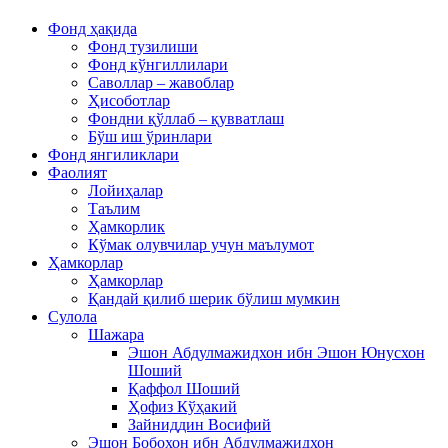
Фонд ҳақида
Фонд тузилиши
Фонд кўнгиллилари
Саволлар – жавоблар
Ҳисоботлар
Фондни қўллаб – қувватлаш
Бўш иш ўринлари
Фонд янгиликлари
Фаолият
Лойиҳалар
Таълим
Ҳамкорлик
Кўмак олувчилар учун маълумот
Ҳамкорлар
Ҳамкорлар
Қандай қилиб шерик бўлиш мумкин
Сулола
Шажара
Эшон Абдулмажидхон ибн Эшон Юнусхон
Шоший
Қаффол Шоший
Ҳофиз Кўҳакий
Зайниддин Восифий
Эшон Бобохон ибн Абдулмажидхон