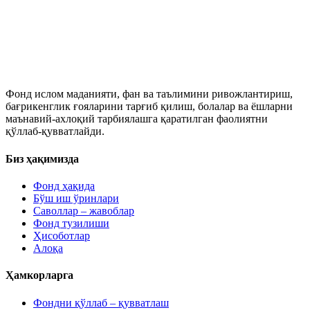
Фонд ислом маданияти, фан ва таълимини ривожлантириш,
бағрикенглик ғояларини тарғиб қилиш, болалар ва ёшларни
маънавий-ахлоқий тарбиялашга қаратилган фаолиятни
қўллаб-қувватлайди.
Биз ҳақимизда
Фонд ҳақида
Бўш иш ўринлари
Саволлар – жавоблар
Фонд тузилиши
Ҳисоботлар
Алоқа
Ҳамкорларга
Фондни қўллаб – қувватлаш