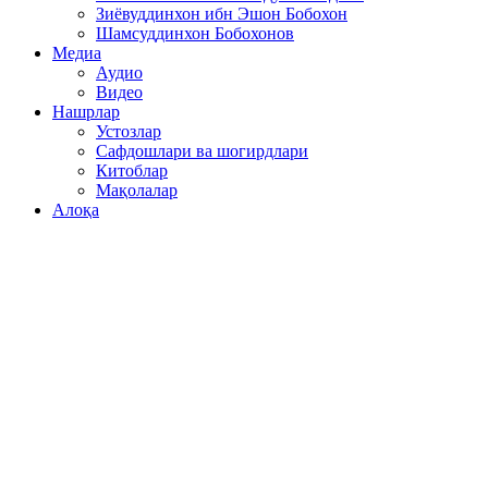
Зиёвуддинхон ибн Эшон Бобохон
Шамсуддинхон Бобохонов
Медиа
Аудио
Видео
Нашрлар
Устозлар
Сафдошлари ва шогирдлари
Китоблар
Мақолалар
Алоқа