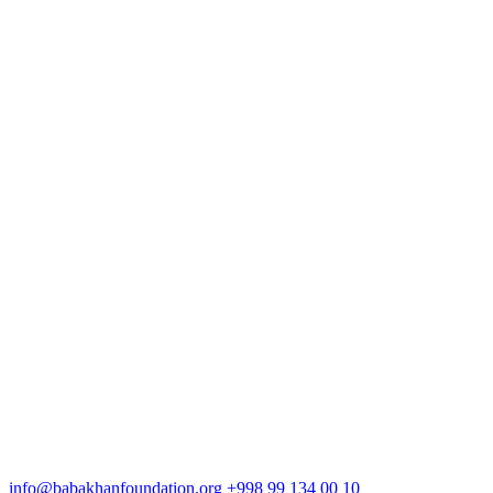
info@babakhanfoundation.org
+998 99 134 00 10