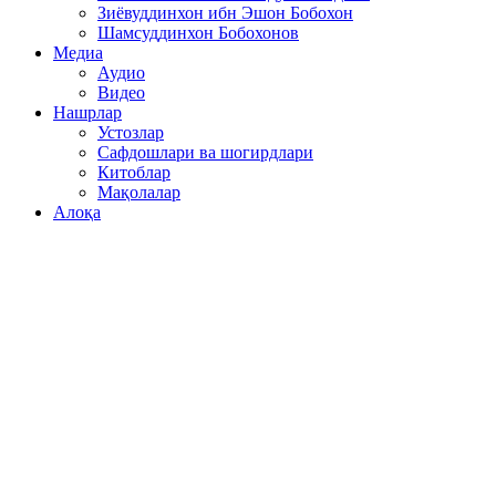
Зиёвуддинхон ибн Эшон Бобохон
Шамсуддинхон Бобохонов
Медиа
Аудио
Видео
Нашрлар
Устозлар
Сафдошлари ва шогирдлари
Китоблар
Мақолалар
Алоқа