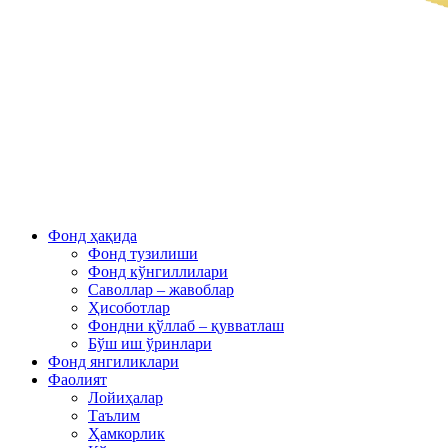
Фонд ҳақида
Фонд тузилиши
Фонд кўнгиллилари
Саволлар – жавоблар
Ҳисоботлар
Фондни қўллаб – қувватлаш
Бўш иш ўринлари
Фонд янгиликлари
Фаолият
Лойиҳалар
Таълим
Ҳамкорлик