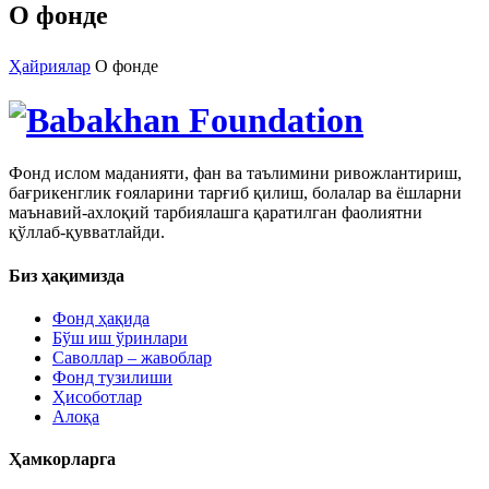
О фонде
Ҳайриялар
О фонде
Фонд ислом маданияти, фан ва таълимини ривожлантириш,
бағрикенглик ғояларини тарғиб қилиш, болалар ва ёшларни
маънавий-ахлоқий тарбиялашга қаратилган фаолиятни
қўллаб-қувватлайди.
Биз ҳақимизда
Фонд ҳақида
Бўш иш ўринлари
Саволлар – жавоблар
Фонд тузилиши
Ҳисоботлар
Алоқа
Ҳамкорларга