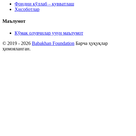
Фондни қўллаб – қувватлаш
Ҳисоботлар
Маълумот
Кўмак олувчилар учун маълумот
© 2019 - 2026
Babakhan Foundation
Барча ҳуқуқлар
ҳимояланган.