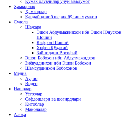
Кўмак олувчилар учун маълумот
Ҳамкорлар
Ҳамкорлар
Қандай қилиб шерик бўлиш мумкин
Сулола
Шажара
Эшон Абдулмажидхон ибн Эшон Юнусхон
Шоший
Қаффол Шоший
Ҳофиз Кўҳакий
Зайниддин Восифий
Эшон Бобохон ибн Абдулмажидхон
Зиёвуддинхон ибн Эшон Бобохон
Шамсуддинхон Бобохонов
Медиа
Аудио
Видео
Нашрлар
Устозлар
Сафдошлари ва шогирдлари
Китоблар
Мақолалар
Алоқа