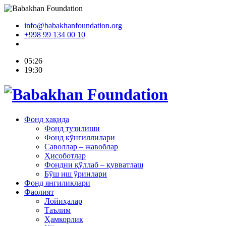
info@babakhanfoundation.org
+998 99 134 00 10
05:26
19:30
Фонд ҳақида
Фонд тузилиши
Фонд кўнгиллилари
Саволлар – жавоблар
Ҳисоботлар
Фондни қўллаб – қувватлаш
Бўш иш ўринлари
Фонд янгиликлари
Фаолият
Лойиҳалар
Таълим
Ҳамкорлик