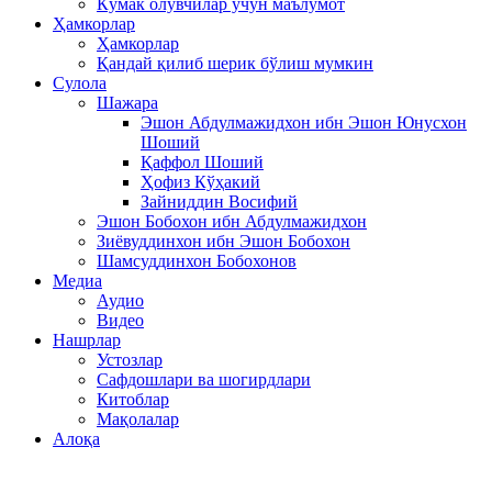
Кўмак олувчилар учун маълумот
Ҳамкорлар
Ҳамкорлар
Қандай қилиб шерик бўлиш мумкин
Сулола
Шажара
Эшон Абдулмажидхон ибн Эшон Юнусхон
Шоший
Қаффол Шоший
Ҳофиз Кўҳакий
Зайниддин Восифий
Эшон Бобохон ибн Абдулмажидхон
Зиёвуддинхон ибн Эшон Бобохон
Шамсуддинхон Бобохонов
Медиа
Аудио
Видео
Нашрлар
Устозлар
Сафдошлари ва шогирдлари
Китоблар
Мақолалар
Алоқа