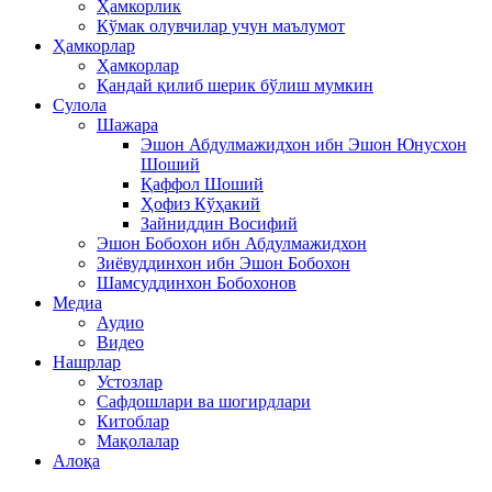
Ҳамкорлик
Кўмак олувчилар учун маълумот
Ҳамкорлар
Ҳамкорлар
Қандай қилиб шерик бўлиш мумкин
Сулола
Шажара
Эшон Абдулмажидхон ибн Эшон Юнусхон
Шоший
Қаффол Шоший
Ҳофиз Кўҳакий
Зайниддин Восифий
Эшон Бобохон ибн Абдулмажидхон
Зиёвуддинхон ибн Эшон Бобохон
Шамсуддинхон Бобохонов
Медиа
Аудио
Видео
Нашрлар
Устозлар
Сафдошлари ва шогирдлари
Китоблар
Мақолалар
Алоқа