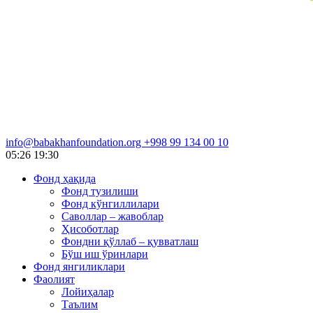
info@babakhanfoundation.org
+998 99 134 00 10
05:26
19:30
Фонд ҳақида
Фонд тузилиши
Фонд кўнгиллилари
Саволлар – жавоблар
Ҳисоботлар
Фондни қўллаб – қувватлаш
Бўш иш ўринлари
Фонд янгиликлари
Фаолият
Лойиҳалар
Таълим