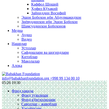
Қаффол Шоший
Ҳофиз Кўҳакий
Зайниддин Восифий
Эшон Бобохон ибн Абдулмажидхон
Зиёвуддинхон ибн Эшон Бобохон
Шамсуддинхон Бобохонов
Медиа
Аудио
Видео
Нашрлар
Устозлар
Сафдошлари ва шогирдлари
Китоблар
Мақолалар
Алоқа
info@babakhanfoundation.org
+998 99 134 00 10
05:26
19:30
Фонд ҳақида
Фонд тузилиши
Фонд кўнгиллилари
Саволлар – жавоблар
Ҳисоботлар