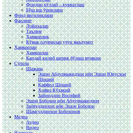
Фондни қўллаб – қувватлаш
Бўш иш ўринлари
Фонд янгиликлари
Фаолият
Лойиҳалар
Таълим
Ҳамкорлик
Кўмак олувчилар учун маълумот
Ҳамкорлар
Ҳамкорлар
Қандай қилиб шерик бўлиш мумкин
Сулола
Шажара
Эшон Абдулмажидхон ибн Эшон Юнусхон
Шоший
Қаффол Шоший
Ҳофиз Кўҳакий
Зайниддин Восифий
Эшон Бобохон ибн Абдулмажидхон
Зиёвуддинхон ибн Эшон Бобохон
Шамсуддинхон Бобохонов
Медиа
Аудио
Видео
Нашрлар