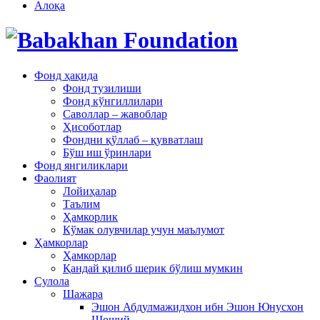
Алоқа
Фонд ҳақида
Фонд тузилиши
Фонд кўнгиллилари
Саволлар – жавоблар
Ҳисоботлар
Фондни қўллаб – қувватлаш
Бўш иш ўринлари
Фонд янгиликлари
Фаолият
Лойиҳалар
Таълим
Ҳамкорлик
Кўмак олувчилар учун маълумот
Ҳамкорлар
Ҳамкорлар
Қандай қилиб шерик бўлиш мумкин
Сулола
Шажара
Эшон Абдулмажидхон ибн Эшон Юнусхон
Шоший