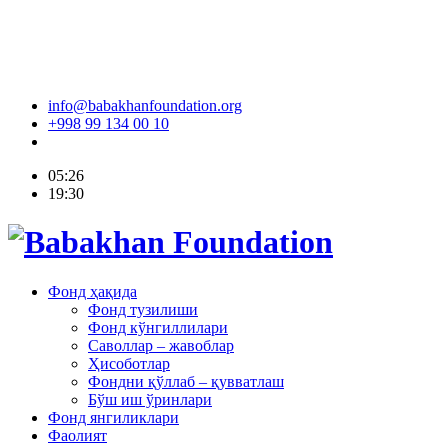
info@babakhanfoundation.org
+998 99 134 00 10
05:26
19:30
Фонд ҳақида
Фонд тузилиши
Фонд кўнгиллилари
Саволлар – жавоблар
Ҳисоботлар
Фондни қўллаб – қувватлаш
Бўш иш ўринлари
Фонд янгиликлари
Фаолият