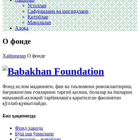
Устозлар
Сафдошлари ва шогирдлари
Китоблар
Мақолалар
Алоқа
О фонде
Ҳайриялар
О фонде
Фонд ислом маданияти, фан ва таълимини ривожлантириш,
бағрикенглик ғояларини тарғиб қилиш, болалар ва ёшларни
маънавий-ахлоқий тарбиялашга қаратилган фаолиятни
қўллаб-қувватлайди.
Биз ҳақимизда
Фонд ҳақида
Бўш иш ўринлари
Саволлар – жавоблар