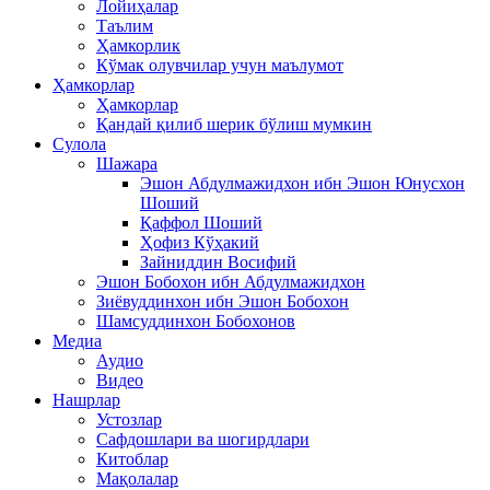
Лойиҳалар
Таълим
Ҳамкорлик
Кўмак олувчилар учун маълумот
Ҳамкорлар
Ҳамкорлар
Қандай қилиб шерик бўлиш мумкин
Сулола
Шажара
Эшон Абдулмажидхон ибн Эшон Юнусхон
Шоший
Қаффол Шоший
Ҳофиз Кўҳакий
Зайниддин Восифий
Эшон Бобохон ибн Абдулмажидхон
Зиёвуддинхон ибн Эшон Бобохон
Шамсуддинхон Бобохонов
Медиа
Аудио
Видео
Нашрлар
Устозлар
Сафдошлари ва шогирдлари
Китоблар
Мақолалар