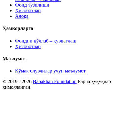
Фонд тузилиши
Ҳисоботлар
Алоқа
Ҳамкорларга
Фондни қўллаб – қувватлаш
Ҳисоботлар
Маълумот
Кўмак олувчилар учун маълумот
© 2019 - 2026
Babakhan Foundation
Барча ҳуқуқлар
ҳимояланган.