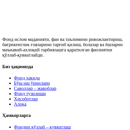
Фонд ислом маданияти, фан ва таълимини ривожлантириш,
бағрикенглик ғояларини тарғиб қилиш, болалар ва ёшларни
маънавий-ахлоқий тарбиялашга қаратилган фаолиятни
қўллаб-қувватлайди.
Биз ҳақимизда
Фонд ҳақида
Бўш иш ўринлари
Саволлар – жавоблар
Фонд тузилиши
Ҳисоботлар
Алоқа
Ҳамкорларга
Фондни қўллаб – қувватлаш