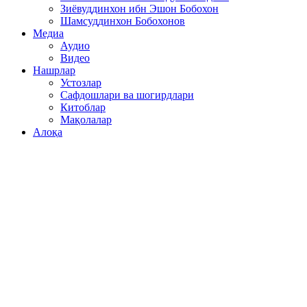
Зиёвуддинхон ибн Эшон Бобохон
Шамсуддинхон Бобохонов
Медиа
Аудио
Видео
Нашрлар
Устозлар
Сафдошлари ва шогирдлари
Китоблар
Мақолалар
Алоқа