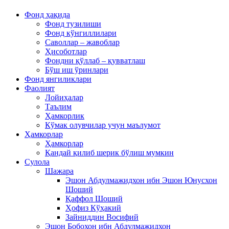
Фонд ҳақида
Фонд тузилиши
Фонд кўнгиллилари
Саволлар – жавоблар
Ҳисоботлар
Фондни қўллаб – қувватлаш
Бўш иш ўринлари
Фонд янгиликлари
Фаолият
Лойиҳалар
Таълим
Ҳамкорлик
Кўмак олувчилар учун маълумот
Ҳамкорлар
Ҳамкорлар
Қандай қилиб шерик бўлиш мумкин
Сулола
Шажара
Эшон Абдулмажидхон ибн Эшон Юнусхон
Шоший
Қаффол Шоший
Ҳофиз Кўҳакий
Зайниддин Восифий
Эшон Бобохон ибн Абдулмажидхон