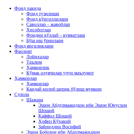
Фонд ҳақида
Фонд тузилиши
Фонд кўнгиллилари
Саволлар – жавоблар
Ҳисоботлар
Фондни қўллаб – қувватлаш
Бўш иш ўринлари
Фонд янгиликлари
Фаолият
Лойиҳалар
Таълим
Ҳамкорлик
Кўмак олувчилар учун маълумот
Ҳамкорлар
Ҳамкорлар
Қандай қилиб шерик бўлиш мумкин
Сулола
Шажара
Эшон Абдулмажидхон ибн Эшон Юнусхон
Шоший
Қаффол Шоший
Ҳофиз Кўҳакий
Зайниддин Восифий
Эшон Бобохон ибн Абдулмажидхон