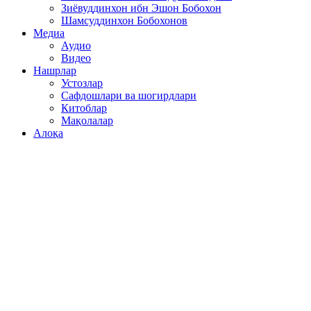
Зиёвуддинхон ибн Эшон Бобохон
Шамсуддинхон Бобохонов
Медиа
Аудио
Видео
Нашрлар
Устозлар
Сафдошлари ва шогирдлари
Китоблар
Мақолалар
Алоқа