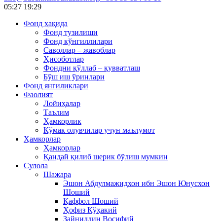
05:27
19:29
Фонд ҳақида
Фонд тузилиши
Фонд кўнгиллилари
Саволлар – жавоблар
Ҳисоботлар
Фондни қўллаб – қувватлаш
Бўш иш ўринлари
Фонд янгиликлари
Фаолият
Лойиҳалар
Таълим
Ҳамкорлик
Кўмак олувчилар учун маълумот
Ҳамкорлар
Ҳамкорлар
Қандай қилиб шерик бўлиш мумкин
Сулола
Шажара
Эшон Абдулмажидхон ибн Эшон Юнусхон
Шоший
Қаффол Шоший
Ҳофиз Кўҳакий
Зайниддин Восифий