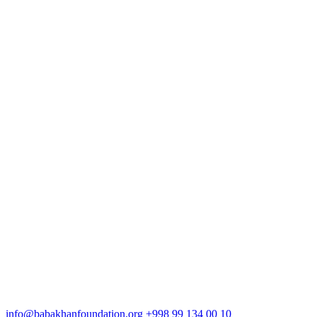
info@babakhanfoundation.org
+998 99 134 00 10