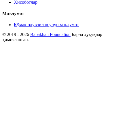
Ҳисоботлар
Маълумот
Кўмак олувчилар учун маълумот
© 2019 - 2026
Babakhan Foundation
Барча ҳуқуқлар
ҳимояланган.