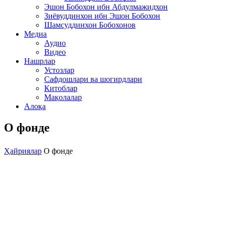
Эшон Бобохон ибн Абдулмажидхон
Зиёвуддинхон ибн Эшон Бобохон
Шамсуддинхон Бобохонов
Медиа
Аудио
Видео
Нашрлар
Устозлар
Сафдошлари ва шогирдлари
Китоблар
Мақолалар
Алоқа
О фонде
Ҳайриялар
О фонде