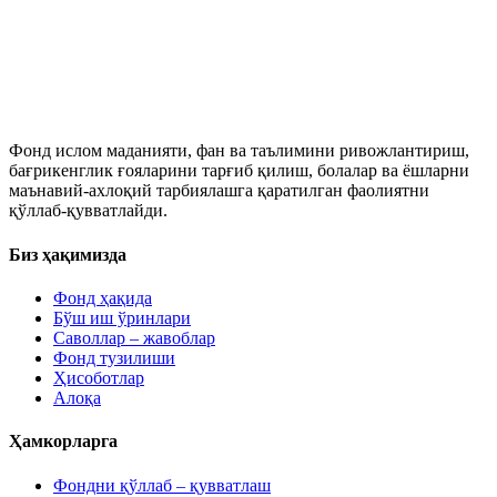
Фонд ислом маданияти, фан ва таълимини ривожлантириш,
бағрикенглик ғояларини тарғиб қилиш, болалар ва ёшларни
маънавий-ахлоқий тарбиялашга қаратилган фаолиятни
қўллаб-қувватлайди.
Биз ҳақимизда
Фонд ҳақида
Бўш иш ўринлари
Саволлар – жавоблар
Фонд тузилиши
Ҳисоботлар
Алоқа
Ҳамкорларга
Фондни қўллаб – қувватлаш