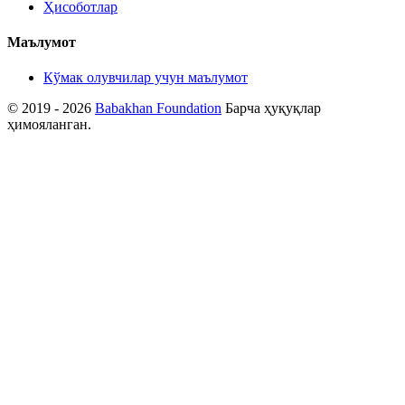
Ҳисоботлар
Маълумот
Кўмак олувчилар учун маълумот
© 2019 - 2026
Babakhan Foundation
Барча ҳуқуқлар
ҳимояланган.