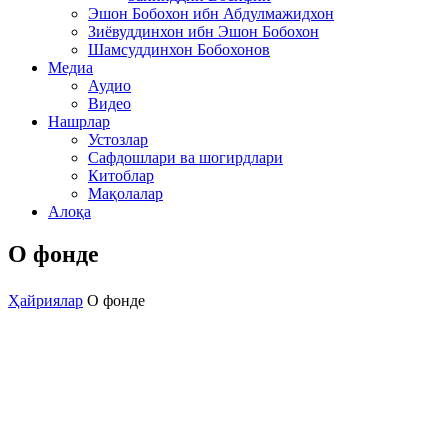
Эшон Бобохон ибн Абдулмажидхон
Зиёвуддинхон ибн Эшон Бобохон
Шамсуддинхон Бобохонов
Медиа
Аудио
Видео
Нашрлар
Устозлар
Сафдошлари ва шогирдлари
Китоблар
Мақолалар
Алоқа
О фонде
Ҳайриялар
О фонде