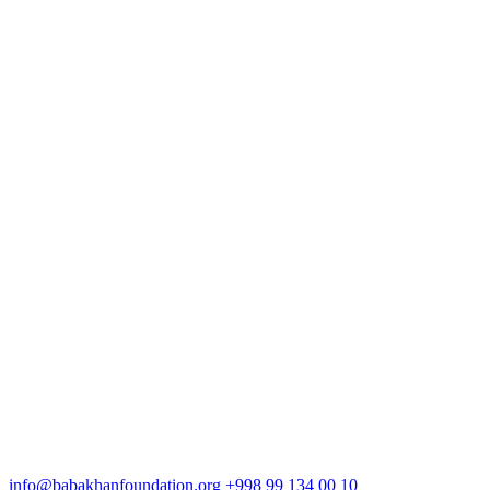
info@babakhanfoundation.org
+998 99 134 00 10