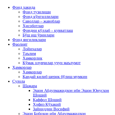
Фонд ҳақида
Фонд тузилиши
Фонд кўнгиллилари
Саволлар – жавоблар
Ҳисоботлар
Фондни қўллаб – қувватлаш
Бўш иш ўринлари
Фонд янгиликлари
Фаолият
Лойиҳалар
Таълим
Ҳамкорлик
Кўмак олувчилар учун маълумот
Ҳамкорлар
Ҳамкорлар
Қандай қилиб шерик бўлиш мумкин
Сулола
Шажара
Эшон Абдулмажидхон ибн Эшон Юнусхон
Шоший
Қаффол Шоший
Ҳофиз Кўҳакий
Зайниддин Восифий
Эшон Бобохон ибн Абдулмажидхон