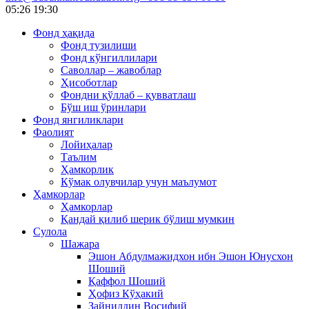
05:26
19:30
Фонд ҳақида
Фонд тузилиши
Фонд кўнгиллилари
Саволлар – жавоблар
Ҳисоботлар
Фондни қўллаб – қувватлаш
Бўш иш ўринлари
Фонд янгиликлари
Фаолият
Лойиҳалар
Таълим
Ҳамкорлик
Кўмак олувчилар учун маълумот
Ҳамкорлар
Ҳамкорлар
Қандай қилиб шерик бўлиш мумкин
Сулола
Шажара
Эшон Абдулмажидхон ибн Эшон Юнусхон
Шоший
Қаффол Шоший
Ҳофиз Кўҳакий
Зайниддин Восифий