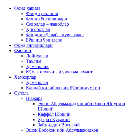
Фонд ҳақида
Фонд тузилиши
Фонд кўнгиллилари
Саволлар – жавоблар
Ҳисоботлар
Фондни қўллаб – қувватлаш
Бўш иш ўринлари
Фонд янгиликлари
Фаолият
Лойиҳалар
Таълим
Ҳамкорлик
Кўмак олувчилар учун маълумот
Ҳамкорлар
Ҳамкорлар
Қандай қилиб шерик бўлиш мумкин
Сулола
Шажара
Эшон Абдулмажидхон ибн Эшон Юнусхон
Шоший
Қаффол Шоший
Ҳофиз Кўҳакий
Зайниддин Восифий
Эшон Бобохон ибн Абдулмажидхон