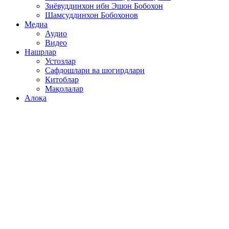
Зиёвуддинхон ибн Эшон Бобохон
Шамсуддинхон Бобохонов
Медиа
Аудио
Видео
Нашрлар
Устозлар
Сафдошлари ва шогирдлари
Китоблар
Мақолалар
Алоқа