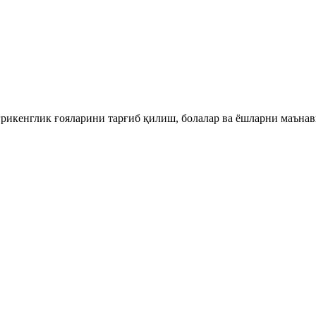
рикенглик ғояларини тарғиб қилиш, болалар ва ёшларни маънав