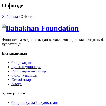
О фонде
Ҳайриялар
О фонде
Фонд ислом маданияти, фан ва таълимини ривожлантириш, бағ
қувватлайди.
Биз ҳақимизда
Фонд ҳақида
Бўш иш ўринлари
Саволлар – жавоблар
Фонд тузилиши
Ҳисоботлар
Алоқа
Ҳамкорларга
Фондни қўллаб – қувватлаш