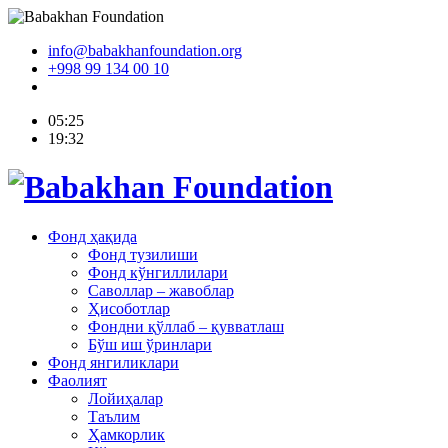
info@babakhanfoundation.org
+998 99 134 00 10
05:25
19:32
Фонд ҳақида
Фонд тузилиши
Фонд кўнгиллилари
Саволлар – жавоблар
Ҳисоботлар
Фондни қўллаб – қувватлаш
Бўш иш ўринлари
Фонд янгиликлари
Фаолият
Лойиҳалар
Таълим
Ҳамкорлик