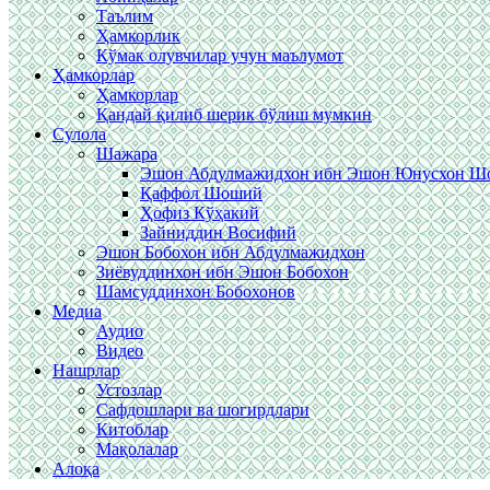
Таълим
Ҳамкорлик
Кўмак олувчилар учун маълумот
Ҳамкорлар
Ҳамкорлар
Қандай қилиб шерик бўлиш мумкин
Сулола
Шажара
Эшон Абдулмажидхон ибн Эшон Юнусхон 
Қаффол Шоший
Ҳофиз Кўҳакий
Зайниддин Восифий
Эшон Бобохон ибн Абдулмажидхон
Зиёвуддинхон ибн Эшон Бобохон
Шамсуддинхон Бобохонов
Медиа
Аудио
Видео
Нашрлар
Устозлар
Сафдошлари ва шогирдлари
Китоблар
Мақолалар
Алоқа