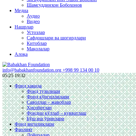
Шамсуддинхон Бобохонов
Медиа
Аудио
Видео
Нашрлар
Устозлар
Сафдошлари ва шогирдлари
Китоблар
Мақолалар
Алоқа
info@babakhanfoundation.org
+998 99 134 00 10
05:25
19:32
Фонд ҳақида
Фонд тузилиши
Фонд кўнгиллилари
Саволлар – жавоблар
Ҳисоботлар
Фондни қўллаб – қувватлаш
Бўш иш ўринлари
Фонд янгиликлари
Фаолият
Лойиҳалар