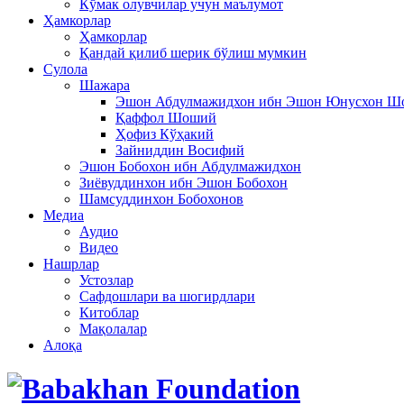
Кўмак олувчилар учун маълумот
Ҳамкорлар
Ҳамкорлар
Қандай қилиб шерик бўлиш мумкин
Сулола
Шажара
Эшон Абдулмажидхон ибн Эшон Юнусхон 
Қаффол Шоший
Ҳофиз Кўҳакий
Зайниддин Восифий
Эшон Бобохон ибн Абдулмажидхон
Зиёвуддинхон ибн Эшон Бобохон
Шамсуддинхон Бобохонов
Медиа
Аудио
Видео
Нашрлар
Устозлар
Сафдошлари ва шогирдлари
Китоблар
Мақолалар
Алоқа