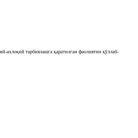
ий-ахлоқий тарбиялашга қаратилган фаолиятни қўллаб-