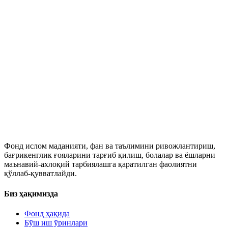
Фонд ислом маданияти, фан ва таълимини ривожлантириш,
бағрикенглик ғояларини тарғиб қилиш, болалар ва ёшларни
маънавий-ахлоқий тарбиялашга қаратилган фаолиятни
қўллаб-қувватлайди.
Биз ҳақимизда
Фонд ҳақида
Бўш иш ўринлари