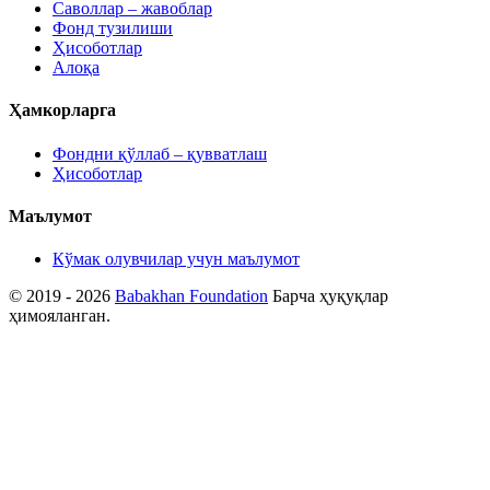
Саволлар – жавоблар
Фонд тузилиши
Ҳисоботлар
Алоқа
Ҳамкорларга
Фондни қўллаб – қувватлаш
Ҳисоботлар
Маълумот
Кўмак олувчилар учун маълумот
© 2019 - 2026
Babakhan Foundation
Барча ҳуқуқлар
ҳимояланган.