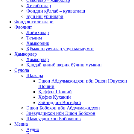
Саволлар – жавоблар
Ҳисоботлар
Фондни қўллаб – қувватлаш
Бўш иш ўринлари
Фонд янгиликлари
Фаолият
Лойиҳалар
Таълим
Ҳамкорлик
Кўмак олувчилар учун маълумот
Ҳамкорлар
Ҳамкорлар
Қандай қилиб шерик бўлиш мумкин
Сулола
Шажара
Эшон Абдулмажидхон ибн Эшон Юнусхон
Шоший
Қаффол Шоший
Ҳофиз Кўҳакий
Зайниддин Восифий
Эшон Бобохон ибн Абдулмажидхон
Зиёвуддинхон ибн Эшон Бобохон
Шамсуддинхон Бобохонов
Медиа
Аудио