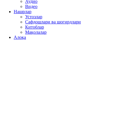
Аудио
Видео
Нашрлар
Устозлар
Сафдошлари ва шогирдлари
Китоблар
Мақолалар
Алоқа