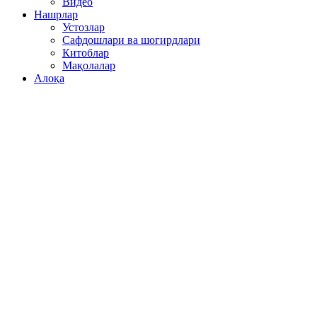
Видео
Нашрлар
Устозлар
Сафдошлари ва шогирдлари
Китоблар
Мақолалар
Алоқа