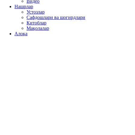
Видео
Нашрлар
Устозлар
Сафдошлари ва шогирдлари
Китоблар
Мақолалар
Алоқа