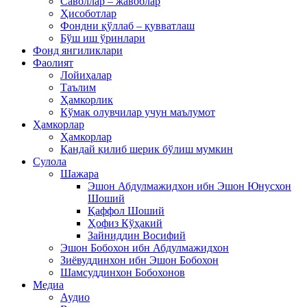
Саволлар – жавоблар
Ҳисоботлар
Фондни қўллаб – қувватлаш
Бўш иш ўринлари
Фонд янгиликлари
Фаолият
Лойиҳалар
Таълим
Ҳамкорлик
Кўмак олувчилар учун маълумот
Ҳамкорлар
Ҳамкорлар
Қандай қилиб шерик бўлиш мумкин
Сулола
Шажара
Эшон Абдулмажидхон ибн Эшон Юнусхон
Шоший
Қаффол Шоший
Ҳофиз Кўҳакий
Зайниддин Восифий
Эшон Бобохон ибн Абдулмажидхон
Зиёвуддинхон ибн Эшон Бобохон
Шамсуддинхон Бобохонов
Медиа
Аудио