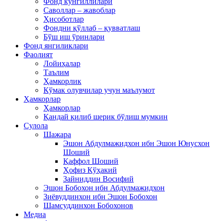
Фонд кўнгиллилари
Саволлар – жавоблар
Ҳисоботлар
Фондни қўллаб – қувватлаш
Бўш иш ўринлари
Фонд янгиликлари
Фаолият
Лойиҳалар
Таълим
Ҳамкорлик
Кўмак олувчилар учун маълумот
Ҳамкорлар
Ҳамкорлар
Қандай қилиб шерик бўлиш мумкин
Сулола
Шажара
Эшон Абдулмажидхон ибн Эшон Юнусхон
Шоший
Қаффол Шоший
Ҳофиз Кўҳакий
Зайниддин Восифий
Эшон Бобохон ибн Абдулмажидхон
Зиёвуддинхон ибн Эшон Бобохон
Шамсуддинхон Бобохонов
Медиа