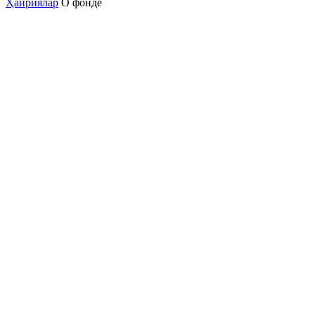
Ҳайриялар
О фонде