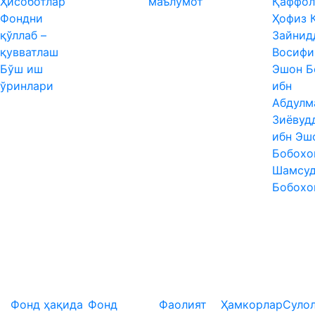
Ҳисоботлар
маълумот
Қаффо
Фондни
Ҳофиз 
қўллаб –
Зайнид
қувватлаш
Восифи
Бўш иш
Эшон Б
ўринлари
ибн
Абдулм
Зиёвуд
ибн Эш
Бобохо
Шамсуд
Бобохо
Фонд ҳақида
Фонд
Фаолият
Ҳамкорлар
Суло