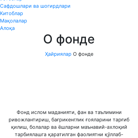
Сафдошлари ва шогирдлари
Китоблар
Мақолалар
Алоқа
О фонде
Ҳайриялар
О фонде
Фонд ислом маданияти, фан ва таълимини
ривожлантириш, бағрикенглик ғояларини тарғиб
қилиш, болалар ва ёшларни маънавий-ахлоқий
тарбиялашга қаратилган фаолиятни қўллаб-