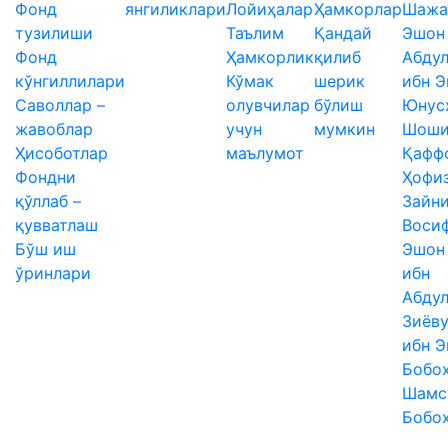
Фонд
янгиликлари
Лойиҳалар
Ҳамкорлар
Шажа
тузилиши
Таълим
Қандай
Эшон
Фонд
Ҳамкорлик
қилиб
Абду
кўнгиллилари
Кўмак
шерик
ибн 
Саволлар –
олувчилар
бўлиш
Юнус
жавоблар
учун
мумкин
Шош
Ҳисоботлар
маълумот
Қафф
Фондни
Ҳофиз
қўллаб –
Зайн
қувватлаш
Воси
Бўш иш
Эшон
ўринлари
ибн
Абду
Зиёв
ибн 
Бобо
Шамс
Бобо