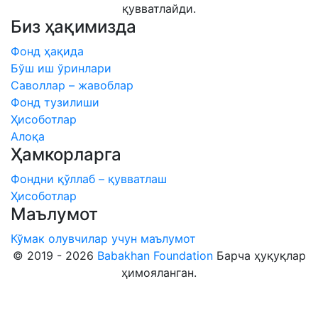
қувватлайди.
Биз ҳақимизда
Фонд ҳақида
Бўш иш ўринлари
Саволлар – жавоблар
Фонд тузилиши
Ҳисоботлар
Алоқа
Ҳамкорларга
Фондни қўллаб – қувватлаш
Ҳисоботлар
Маълумот
Кўмак олувчилар учун маълумот
© 2019 - 2026
Babakhan Foundation
Барча ҳуқуқлар
ҳимояланган.