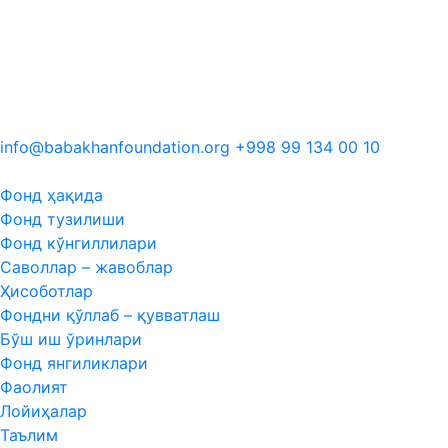
info@babakhanfoundation.org
+998 99 134 00 10
05:23
19:34
Фонд ҳақида
Фонд тузилиши
Фонд кўнгиллилари
Саволлар – жавоблар
Ҳисоботлар
Фондни қўллаб – қувватлаш
Бўш иш ўринлари
Фонд янгиликлари
Фаолият
Лойиҳалар
Таълим