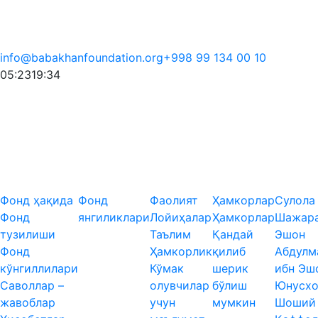
info@babakhanfoundation.org
+998 99 134 00 10
05:23
19:34
Фонд ҳақида
Фонд
Фаолият
Ҳамкорлар
Сулола
Фонд
янгиликлари
Лойиҳалар
Ҳамкорлар
Шажар
тузилиши
Таълим
Қандай
Эшон
Фонд
Ҳамкорлик
қилиб
Абдулм
кўнгиллилари
Кўмак
шерик
ибн Эш
Саволлар –
олувчилар
бўлиш
Юнусхо
жавоблар
учун
мумкин
Шоший