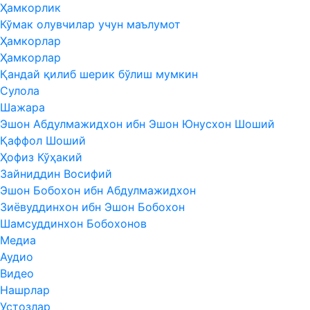
Ҳамкорлик
Кўмак олувчилар учун маълумот
Ҳамкорлар
Ҳамкорлар
Қандай қилиб шерик бўлиш мумкин
Сулола
Шажара
Эшон Абдулмажидхон ибн Эшон Юнусхон Шоший
Қаффол Шоший
Ҳофиз Кўҳакий
Зайниддин Восифий
Эшон Бобохон ибн Абдулмажидхон
Зиёвуддинхон ибн Эшон Бобохон
Шамсуддинхон Бобохонов
Медиа
Аудио
Видео
Нашрлар
Устозлар