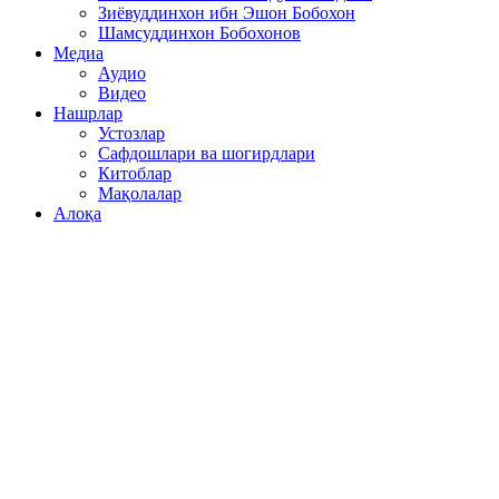
Зиёвуддинхон ибн Эшон Бобохон
Шамсуддинхон Бобохонов
Медиа
Аудио
Видео
Нашрлар
Устозлар
Сафдошлари ва шогирдлари
Китоблар
Мақолалар
Алоқа