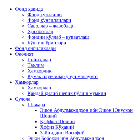
Фонд ҳақида
Фонд тузилиши
Фонд кўнгиллилари
Саволлар – жавоблар
Ҳисоботлар
Фондни қўллаб – қувватлаш
Бўш иш ўринлари
Фонд янгиликлари
Фаолият
Лойиҳалар
Таълим
Ҳамкорлик
Кўмак олувчилар учун маълумот
Ҳамкорлар
Ҳамкорлар
Қандай қилиб шерик бўлиш мумкин
Сулола
Шажара
Эшон Абдулмажидхон ибн Эшон Юнусхон
Шоший
Қаффол Шоший
Ҳофиз Кўҳакий
Зайниддин Восифий
Эшон Бобохон ибн Абдулмажидхон