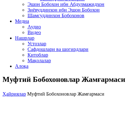
Эшон Бобохон ибн Абдулмажидхон
Зиёвуддинхон ибн Эшон Бобохон
Шамсуддинхон Бобохонов
Медиа
Аудио
Видео
Нашрлар
Устозлар
Сафдошлари ва шогирдлари
Китоблар
Мақолалар
Алоқа
Муфтий Бобохоновлар Жамғармаси
Ҳайриялар
Муфтий Бобохоновлар Жамғармаси