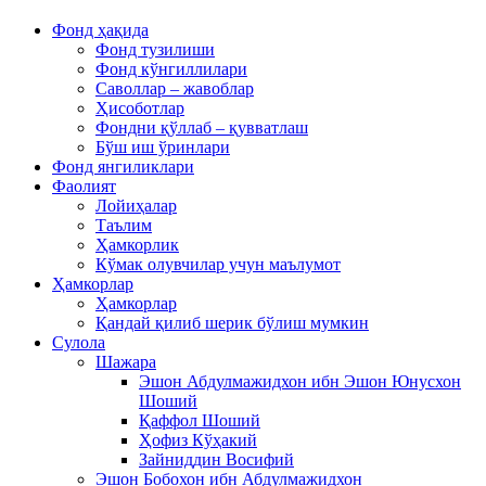
Фонд ҳақида
Фонд тузилиши
Фонд кўнгиллилари
Саволлар – жавоблар
Ҳисоботлар
Фондни қўллаб – қувватлаш
Бўш иш ўринлари
Фонд янгиликлари
Фаолият
Лойиҳалар
Таълим
Ҳамкорлик
Кўмак олувчилар учун маълумот
Ҳамкорлар
Ҳамкорлар
Қандай қилиб шерик бўлиш мумкин
Сулола
Шажара
Эшон Абдулмажидхон ибн Эшон Юнусхон
Шоший
Қаффол Шоший
Ҳофиз Кўҳакий
Зайниддин Восифий
Эшон Бобохон ибн Абдулмажидхон