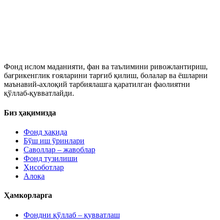
Фонд ислом маданияти, фан ва таълимини ривожлантириш,
бағрикенглик ғояларини тарғиб қилиш, болалар ва ёшларни
маънавий-ахлоқий тарбиялашга қаратилган фаолиятни
қўллаб-қувватлайди.
Биз ҳақимизда
Фонд ҳақида
Бўш иш ўринлари
Саволлар – жавоблар
Фонд тузилиши
Ҳисоботлар
Алоқа
Ҳамкорларга
Фондни қўллаб – қувватлаш