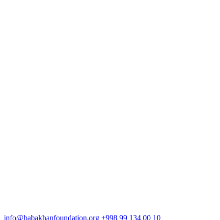
info@babakhanfoundation.org
+998 99 134 00 10