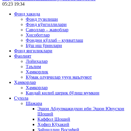
05:23
19:34
Фонд ҳақида
Фонд тузилиши
Фонд кўнгиллилари
Саволлар – жавоблар
Ҳисоботлар
Фондни қўллаб – қувватлаш
Бўш иш ўринлари
Фонд янгиликлари
Фаолият
Лойиҳалар
Таълим
Ҳамкорлик
Кўмак олувчилар учун маълумот
Ҳамкорлар
Ҳамкорлар
Қандай қилиб шерик бўлиш мумкин
Сулола
Шажара
Эшон Абдулмажидхон ибн Эшон Юнусхон
Шоший
Қаффол Шоший
Ҳофиз Кўҳакий
Зайниддин Восифий