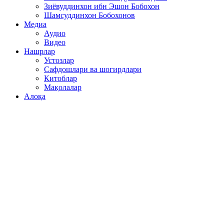
Зиёвуддинхон ибн Эшон Бобохон
Шамсуддинхон Бобохонов
Медиа
Аудио
Видео
Нашрлар
Устозлар
Сафдошлари ва шогирдлари
Китоблар
Мақолалар
Алоқа