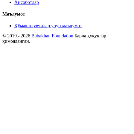
Ҳисоботлар
Маълумот
Кўмак олувчилар учун маълумот
© 2019 - 2026
Babakhan Foundation
Барча ҳуқуқлар
ҳимояланган.