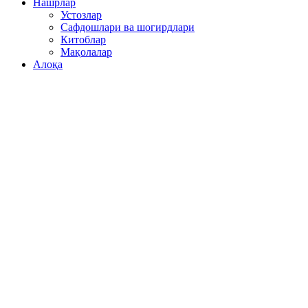
Нашрлар
Устозлар
Сафдошлари ва шогирдлари
Китоблар
Мақолалар
Алоқа