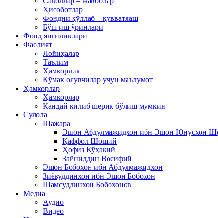
Саволлар – жавоблар
Ҳисоботлар
Фондни қўллаб – қувватлаш
Бўш иш ўринлари
Фонд янгиликлари
Фаолият
Лойиҳалар
Таълим
Ҳамкорлик
Кўмак олувчилар учун маълумот
Ҳамкорлар
Ҳамкорлар
Қандай қилиб шерик бўлиш мумкин
Сулола
Шажара
Эшон Абдулмажидхон ибн Эшон Юнусхон 
Қаффол Шоший
Ҳофиз Кўҳакий
Зайниддин Восифий
Эшон Бобохон ибн Абдулмажидхон
Зиёвуддинхон ибн Эшон Бобохон
Шамсуддинхон Бобохонов
Медиа
Аудио
Видео