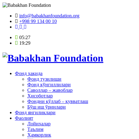
info@babakhanfoundation.org
+998 99 134 00 10
05:27
19:29
Фонд ҳақида
Фонд тузилиши
Фонд кўнгиллилари
Саволлар – жавоблар
Ҳисоботлар
Фондни қўллаб – қувватлаш
Бўш иш ўринлари
Фонд янгиликлари
Фаолият
Лойиҳалар
Таълим
Ҳамкорлик