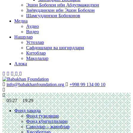
Эшон Бобохон ибн Абдулмажидхон
Зиёвуддинхон ибн Эшон Бобохон
Шамсуддинхон Бобохонов
Медиа
Аудио
Видео
Нашрлар
Устозлар
Сафдошлари ва шогирдлари
Китоблар
Мақолалар
Алоқа
info@babakhanfoundation.org
+998 99 134 00 10
05:27
19:29
Фонд ҳақида
Фонд тузилиши
Фонд кўнгиллилари
Саволлар – жавоблар
Ҳисоботлар