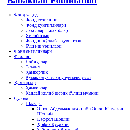
Фонд ҳақида
Фонд тузилиши
Фонд кўнгиллилари
Саволлар – жавоблар
Ҳисоботлар
Фондни қўллаб – қувватлаш
Бўш иш ўринлари
Фонд янгиликлари
Фаолият
Лойиҳалар
Таълим
Ҳамкорлик
Кўмак олувчилар учун маълумот
Ҳамкорлар
Ҳамкорлар
Қандай қилиб шерик бўлиш мумкин
Сулола
Шажара
Эшон Абдулмажидхон ибн Эшон Юнусхон
Шоший
Қаффол Шоший
Ҳофиз Кўҳакий
Зайниддин Восифий