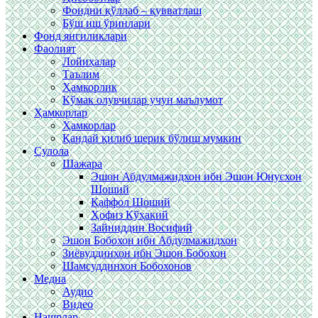
Фондни қўллаб – қувватлаш
Бўш иш ўринлари
Фонд янгиликлари
Фаолият
Лойиҳалар
Таълим
Ҳамкорлик
Кўмак олувчилар учун маълумот
Ҳамкорлар
Ҳамкорлар
Қандай қилиб шерик бўлиш мумкин
Сулола
Шажара
Эшон Абдулмажидхон ибн Эшон Юнусхон
Шоший
Қаффол Шоший
Ҳофиз Кўҳакий
Зайниддин Восифий
Эшон Бобохон ибн Абдулмажидхон
Зиёвуддинхон ибн Эшон Бобохон
Шамсуддинхон Бобохонов
Медиа
Аудио
Видео
Нашрлар