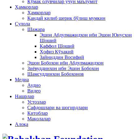
Кўмак олувчилар учун маълумот
Ҳамкорлар
Ҳамкорлар
Қандай қилиб шерик бўлиш мумкин
Сулола
Шажара
Эшон Абдулмажидхон ибн Эшон Юнусхон
Шоший
Қаффол Шоший
Ҳофиз Кўҳакий
Зайниддин Восифий
Эшон Бобохон ибн Абдулмажидхон
Зиёвуддинхон ибн Эшон Бобохон
Шамсуддинхон Бобохонов
Медиа
Аудио
Видео
Нашрлар
Устозлар
Сафдошлари ва шогирдлари
Китоблар
Мақолалар
Алоқа