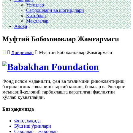
Устозлар
Сафдошлари ва шогирдлари
Китоблар
Мақолалар
Алоқа
Муфтий Бобохоновлар Жамғармаси
Ҳайриялар
Муфтий Бобохоновлар Жамғармаси
Фонд ислом маданияти, фан ва таълимини ривожлантириш,
бағрикенглик ғояларини тарғиб қилиш, болалар ва ёшларни
маънавий-ахлоқий тарбиялашга қаратилган фаолиятни
қўллаб-қувватлайди.
Биз ҳақимизда
Фонд ҳақида
Бўш иш ўринлари
Саволлар – жавоблар