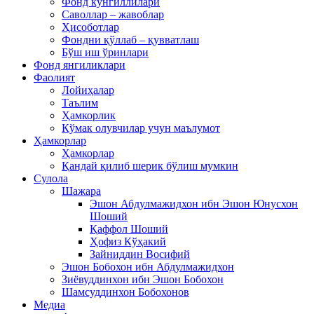
Фонд кўнгиллилари
Саволлар – жавоблар
Ҳисоботлар
Фондни қўллаб – қувватлаш
Бўш иш ўринлари
Фонд янгиликлари
Фаолият
Лойиҳалар
Таълим
Ҳамкорлик
Кўмак олувчилар учун маълумот
Ҳамкорлар
Ҳамкорлар
Қандай қилиб шерик бўлиш мумкин
Сулола
Шажара
Эшон Абдулмажидхон ибн Эшон Юнусхон
Шоший
Қаффол Шоший
Ҳофиз Кўҳакий
Зайниддин Восифий
Эшон Бобохон ибн Абдулмажидхон
Зиёвуддинхон ибн Эшон Бобохон
Шамсуддинхон Бобохонов
Медиа