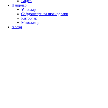
Видео
Нашрлар
Устозлар
Сафдошлари ва шогирдлари
Китоблар
Мақолалар
Алоқа