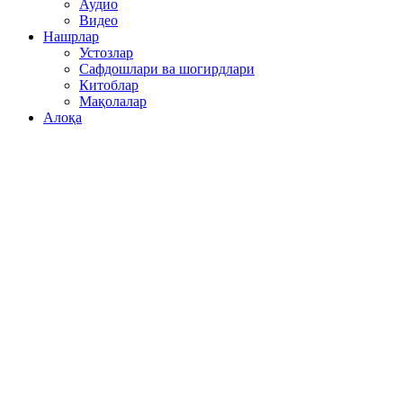
Аудио
Видео
Нашрлар
Устозлар
Сафдошлари ва шогирдлари
Китоблар
Мақолалар
Алоқа