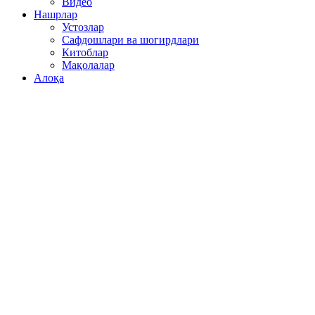
Видео
Нашрлар
Устозлар
Сафдошлари ва шогирдлари
Китоблар
Мақолалар
Алоқа