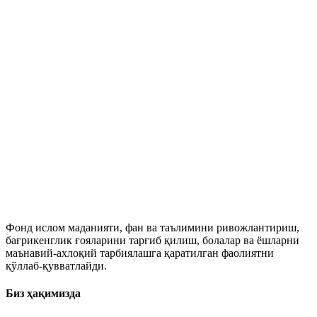
Фонд ислом маданияти, фан ва таълимини ривожлантириш,
бағрикенглик ғояларини тарғиб қилиш, болалар ва ёшларни
маънавий-ахлоқий тарбиялашга қаратилган фаолиятни
қўллаб-қувватлайди.
Биз ҳақимизда