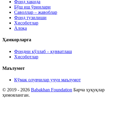
Фонд ҳақида
Бўш иш ўринлари
Саволлар – жавоблар
Фонд тузилиши
Ҳисоботлар
Алоқа
Ҳамкорларга
Фондни қўллаб – қувватлаш
Ҳисоботлар
Маълумот
Кўмак олувчилар учун маълумот
© 2019 - 2026
Babakhan Foundation
Барча ҳуқуқлар
ҳимояланган.