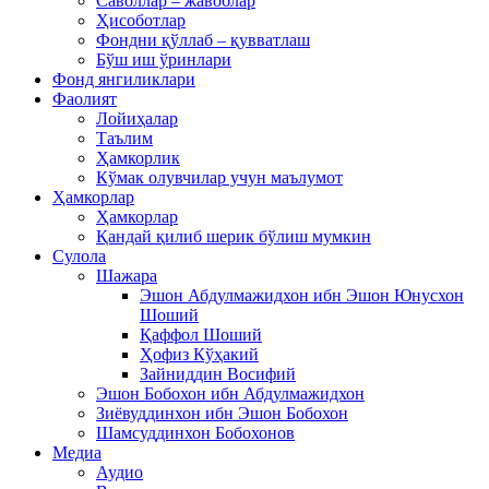
Саволлар – жавоблар
Ҳисоботлар
Фондни қўллаб – қувватлаш
Бўш иш ўринлари
Фонд янгиликлари
Фаолият
Лойиҳалар
Таълим
Ҳамкорлик
Кўмак олувчилар учун маълумот
Ҳамкорлар
Ҳамкорлар
Қандай қилиб шерик бўлиш мумкин
Сулола
Шажара
Эшон Абдулмажидхон ибн Эшон Юнусхон
Шоший
Қаффол Шоший
Ҳофиз Кўҳакий
Зайниддин Восифий
Эшон Бобохон ибн Абдулмажидхон
Зиёвуддинхон ибн Эшон Бобохон
Шамсуддинхон Бобохонов
Медиа
Аудио