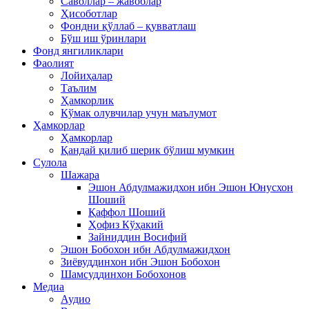
Саволлар – жавоблар
Ҳисоботлар
Фондни қўллаб – қувватлаш
Бўш иш ўринлари
Фонд янгиликлари
Фаолият
Лойиҳалар
Таълим
Ҳамкорлик
Кўмак олувчилар учун маълумот
Ҳамкорлар
Ҳамкорлар
Қандай қилиб шерик бўлиш мумкин
Сулола
Шажара
Эшон Абдулмажидхон ибн Эшон Юнусхон
Шоший
Қаффол Шоший
Ҳофиз Кўҳакий
Зайниддин Восифий
Эшон Бобохон ибн Абдулмажидхон
Зиёвуддинхон ибн Эшон Бобохон
Шамсуддинхон Бобохонов
Медиа
Аудио