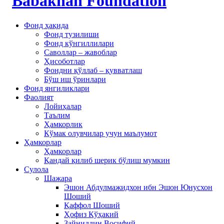
Фонд ҳақида
Фонд тузилиши
Фонд кўнгиллилари
Саволлар – жавоблар
Ҳисоботлар
Фондни қўллаб – қувватлаш
Бўш иш ўринлари
Фонд янгиликлари
Фаолият
Лойиҳалар
Таълим
Ҳамкорлик
Кўмак олувчилар учун маълумот
Ҳамкорлар
Ҳамкорлар
Қандай қилиб шерик бўлиш мумкин
Сулола
Шажара
Эшон Абдулмажидхон ибн Эшон Юнусхон
Шоший
Қаффол Шоший
Ҳофиз Кўҳакий
Зайниддин Восифий