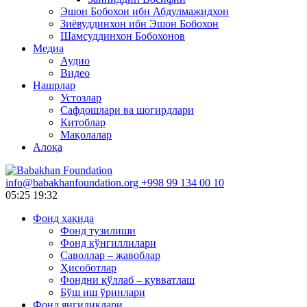
Эшон Бобохон ибн Абдулмажидхон
Зиёвуддинхон ибн Эшон Бобохон
Шамсуддинхон Бобохонов
Медиа
Аудио
Видео
Нашрлар
Устозлар
Сафдошлари ва шогирдлари
Китоблар
Мақолалар
Алоқа
info@babakhanfoundation.org
+998 99 134 00 10
05:25
19:32
Фонд ҳақида
Фонд тузилиши
Фонд кўнгиллилари
Саволлар – жавоблар
Ҳисоботлар
Фондни қўллаб – қувватлаш
Бўш иш ўринлари
Фонд янгиликлари