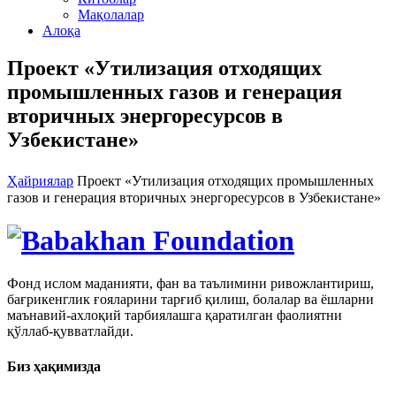
Мақолалар
Алоқа
Проект «Утилизация отходящих
промышленных газов и генерация
вторичных энергоресурсов в
Узбекистане»
Ҳайриялар
Проект «Утилизация отходящих промышленных
газов и генерация вторичных энергоресурсов в Узбекистане»
Фонд ислом маданияти, фан ва таълимини ривожлантириш,
бағрикенглик ғояларини тарғиб қилиш, болалар ва ёшларни
маънавий-ахлоқий тарбиялашга қаратилган фаолиятни
қўллаб-қувватлайди.
Биз ҳақимизда