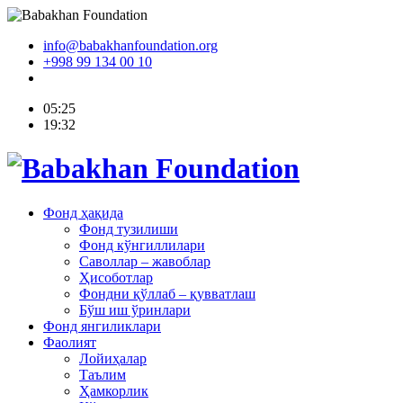
info@babakhanfoundation.org
+998 99 134 00 10
05:25
19:32
Фонд ҳақида
Фонд тузилиши
Фонд кўнгиллилари
Саволлар – жавоблар
Ҳисоботлар
Фондни қўллаб – қувватлаш
Бўш иш ўринлари
Фонд янгиликлари
Фаолият
Лойиҳалар
Таълим
Ҳамкорлик