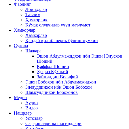
Фаолият
Лойиҳалар
Таълим
Ҳамкорлик
Кўмак олувчилар учун маълумот
Ҳамкорлар
Ҳамкорлар
Қандай қилиб шерик бўлиш мумкин
Сулола
Шажара
Эшон Абдулмажидхон ибн Эшон Юнусхон
Шоший
Қаффол Шоший
Ҳофиз Кўҳакий
Зайниддин Восифий
Эшон Бобохон ибн Абдулмажидхон
Зиёвуддинхон ибн Эшон Бобохон
Шамсуддинхон Бобохонов
Медиа
Аудио
Видео
Нашрлар
Устозлар
Сафдошлари ва шогирдлари
Китоблар