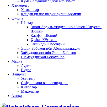
Кўмак олувчилар учун маълумот
Ҳамкорлар
Ҳамкорлар
Қандай қилиб шерик бўлиш мумкин
Сулола
Шажара
Эшон Абдулмажидхон ибн Эшон Юнусхон
Шоший
Қаффол Шоший
Ҳофиз Кўҳакий
Зайниддин Восифий
Эшон Бобохон ибн Абдулмажидхон
Зиёвуддинхон ибн Эшон Бобохон
Шамсуддинхон Бобохонов
Медиа
Аудио
Видео
Нашрлар
Устозлар
Сафдошлари ва шогирдлари
Китоблар
Мақолалар
Алоқа