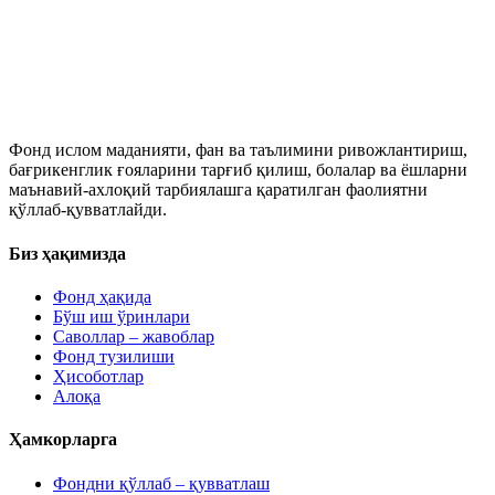
Фонд ислом маданияти, фан ва таълимини ривожлантириш,
бағрикенглик ғояларини тарғиб қилиш, болалар ва ёшларни
маънавий-ахлоқий тарбиялашга қаратилган фаолиятни
қўллаб-қувватлайди.
Биз ҳақимизда
Фонд ҳақида
Бўш иш ўринлари
Саволлар – жавоблар
Фонд тузилиши
Ҳисоботлар
Алоқа
Ҳамкорларга
Фондни қўллаб – қувватлаш