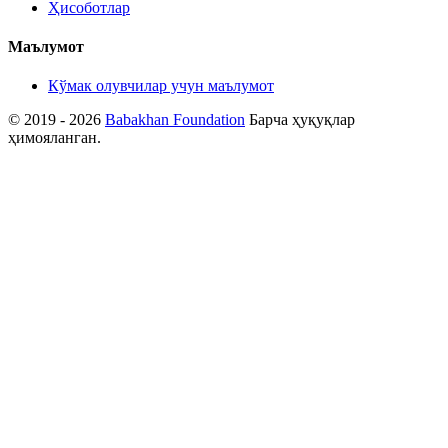
Ҳисоботлар
Маълумот
Кўмак олувчилар учун маълумот
© 2019 - 2026
Babakhan Foundation
Барча ҳуқуқлар
ҳимояланган.