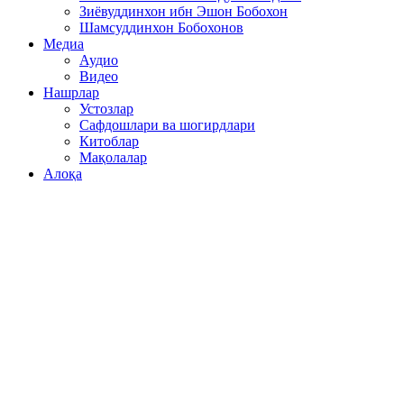
Зиёвуддинхон ибн Эшон Бобохон
Шамсуддинхон Бобохонов
Медиа
Аудио
Видео
Нашрлар
Устозлар
Сафдошлари ва шогирдлари
Китоблар
Мақолалар
Алоқа