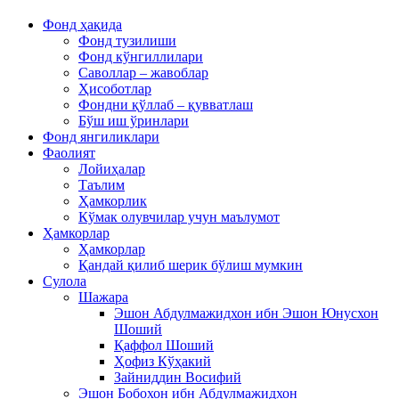
Фонд ҳақида
Фонд тузилиши
Фонд кўнгиллилари
Саволлар – жавоблар
Ҳисоботлар
Фондни қўллаб – қувватлаш
Бўш иш ўринлари
Фонд янгиликлари
Фаолият
Лойиҳалар
Таълим
Ҳамкорлик
Кўмак олувчилар учун маълумот
Ҳамкорлар
Ҳамкорлар
Қандай қилиб шерик бўлиш мумкин
Сулола
Шажара
Эшон Абдулмажидхон ибн Эшон Юнусхон
Шоший
Қаффол Шоший
Ҳофиз Кўҳакий
Зайниддин Восифий
Эшон Бобохон ибн Абдулмажидхон