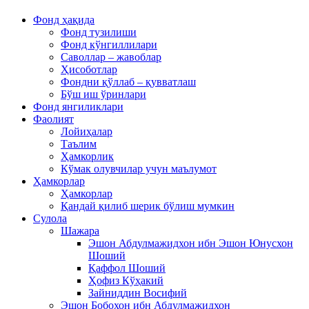
Фонд ҳақида
Фонд тузилиши
Фонд кўнгиллилари
Саволлар – жавоблар
Ҳисоботлар
Фондни қўллаб – қувватлаш
Бўш иш ўринлари
Фонд янгиликлари
Фаолият
Лойиҳалар
Таълим
Ҳамкорлик
Кўмак олувчилар учун маълумот
Ҳамкорлар
Ҳамкорлар
Қандай қилиб шерик бўлиш мумкин
Сулола
Шажара
Эшон Абдулмажидхон ибн Эшон Юнусхон
Шоший
Қаффол Шоший
Ҳофиз Кўҳакий
Зайниддин Восифий
Эшон Бобохон ибн Абдулмажидхон