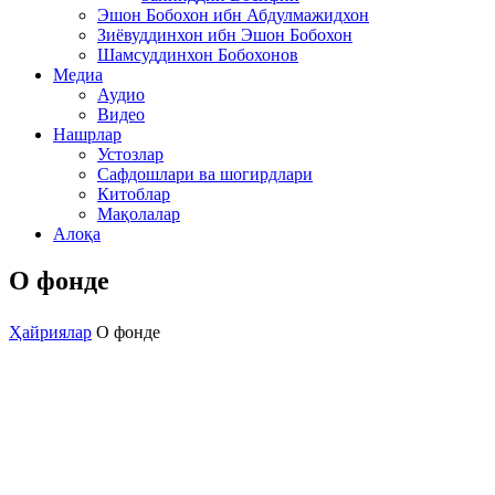
Эшон Бобохон ибн Абдулмажидхон
Зиёвуддинхон ибн Эшон Бобохон
Шамсуддинхон Бобохонов
Медиа
Аудио
Видео
Нашрлар
Устозлар
Сафдошлари ва шогирдлари
Китоблар
Мақолалар
Алоқа
О фонде
Ҳайриялар
О фонде