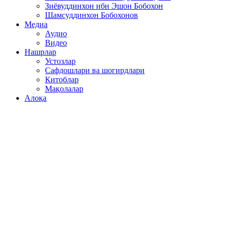
Зиёвуддинхон ибн Эшон Бобохон
Шамсуддинхон Бобохонов
Медиа
Аудио
Видео
Нашрлар
Устозлар
Сафдошлари ва шогирдлари
Китоблар
Мақолалар
Алоқа