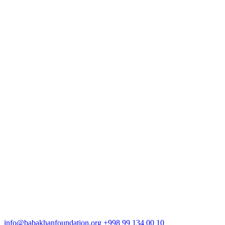
info@babakhanfoundation.org
+998 99 134 00 10