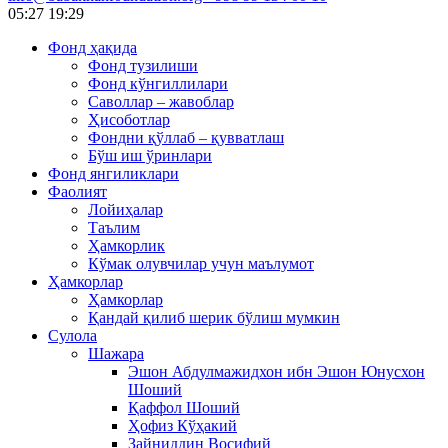
05:27
19:29
Фонд ҳақида
Фонд тузилиши
Фонд кўнгиллилари
Саволлар – жавоблар
Ҳисоботлар
Фондни қўллаб – қувватлаш
Бўш иш ўринлари
Фонд янгиликлари
Фаолият
Лойиҳалар
Таълим
Ҳамкорлик
Кўмак олувчилар учун маълумот
Ҳамкорлар
Ҳамкорлар
Қандай қилиб шерик бўлиш мумкин
Сулола
Шажара
Эшон Абдулмажидхон ибн Эшон Юнусхон
Шоший
Қаффол Шоший
Ҳофиз Кўҳакий
Зайниддин Восифий