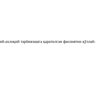
ий-ахлоқий тарбиялашга қаратилган фаолиятни қўллаб-