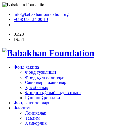
info@babakhanfoundation.org
+998 99 134 00 10
05:23
19:34
Фонд ҳақида
Фонд тузилиши
Фонд кўнгиллилари
Саволлар – жавоблар
Ҳисоботлар
Фондни қўллаб – қувватлаш
Бўш иш ўринлари
Фонд янгиликлари
Фаолият
Лойиҳалар
Таълим
Ҳамкорлик