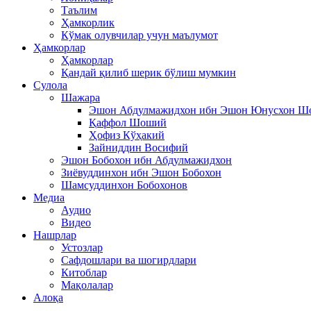
Таълим
Ҳамкорлик
Кўмак олувчилар учун маълумот
Ҳамкорлар
Ҳамкорлар
Қандай қилиб шерик бўлиш мумкин
Сулола
Шажара
Эшон Абдулмажидхон ибн Эшон Юнусхон 
Қаффол Шоший
Ҳофиз Кўҳакий
Зайниддин Восифий
Эшон Бобохон ибн Абдулмажидхон
Зиёвуддинхон ибн Эшон Бобохон
Шамсуддинхон Бобохонов
Медиа
Аудио
Видео
Нашрлар
Устозлар
Сафдошлари ва шогирдлари
Китоблар
Мақолалар
Алоқа