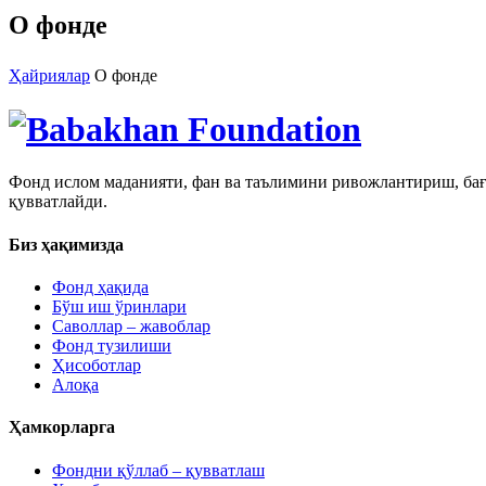
О фонде
Ҳайриялар
О фонде
Фонд ислом маданияти, фан ва таълимини ривожлантириш, бағ
қувватлайди.
Биз ҳақимизда
Фонд ҳақида
Бўш иш ўринлари
Саволлар – жавоблар
Фонд тузилиши
Ҳисоботлар
Алоқа
Ҳамкорларга
Фондни қўллаб – қувватлаш