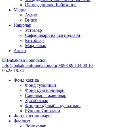
Шамсуддинхон Бобохонов
Медиа
Аудио
Видео
Нашрлар
Устозлар
Сафдошлари ва шогирдлари
Китоблар
Мақолалар
Алоқа
info@babakhanfoundation.org
+998 99 134 00 10
05:23
19:34
Фонд ҳақида
Фонд тузилиши
Фонд кўнгиллилари
Саволлар – жавоблар
Ҳисоботлар
Фондни қўллаб – қувватлаш
Бўш иш ўринлари
Фонд янгиликлари
Фаолият
Лойиҳалар