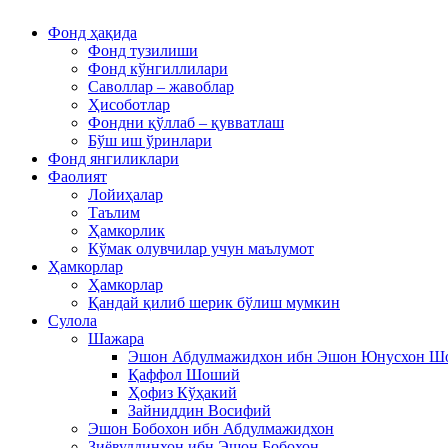
Фонд ҳақида
Фонд тузилиши
Фонд кўнгиллилари
Саволлар – жавоблар
Ҳисоботлар
Фондни қўллаб – қувватлаш
Бўш иш ўринлари
Фонд янгиликлари
Фаолият
Лойиҳалар
Таълим
Ҳамкорлик
Кўмак олувчилар учун маълумот
Ҳамкорлар
Ҳамкорлар
Қандай қилиб шерик бўлиш мумкин
Сулола
Шажара
Эшон Абдулмажидхон ибн Эшон Юнусхон 
Қаффол Шоший
Ҳофиз Кўҳакий
Зайниддин Восифий
Эшон Бобохон ибн Абдулмажидхон
Зиёвуддинхон ибн Эшон Бобохон