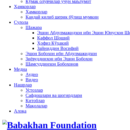
Кўмак олувчилар учун маълумот
Ҳамкорлар
Ҳамкорлар
Қандай қилиб шерик бўлиш мумкин
Сулола
Шажара
Эшон Абдулмажидхон ибн Эшон Юнусхон 
Қаффол Шоший
Ҳофиз Кўҳакий
Зайниддин Восифий
Эшон Бобохон ибн Абдулмажидхон
Зиёвуддинхон ибн Эшон Бобохон
Шамсуддинхон Бобохонов
Медиа
Аудио
Видео
Нашрлар
Устозлар
Сафдошлари ва шогирдлари
Китоблар
Мақолалар
Алоқа