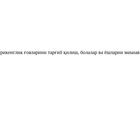
рикенглик ғояларини тарғиб қилиш, болалар ва ёшларни маънав