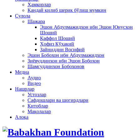
Ҳамкорлар
Қандай қилиб шерик бўлиш мумкин
Сулола
Шажара
Эшон Абдулмажидхон ибн Эшон Юнусхон
Шоший
Қаффол Шоший
Ҳофиз Кўҳакий
Зайниддин Восифий
Эшон Бобохон ибн Абдулмажидхон
Зиёвуддинхон ибн Эшон Бобохон
Шамсуддинхон Бобохонов
Медиа
Аудио
Видео
Нашрлар
Устозлар
Сафдошлари ва шогирдлари
Китоблар
Мақолалар
Алоқа