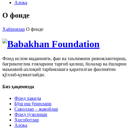
Алоқа
О фонде
Ҳайриялар
О фонде
Фонд ислом маданияти, фан ва таълимини ривожлантириш,
бағрикенглик ғояларини тарғиб қилиш, болалар ва ёшларни
маънавий-ахлоқий тарбиялашга қаратилган фаолиятни
қўллаб-қувватлайди.
Биз ҳақимизда
Фонд ҳақида
Бўш иш ўринлари
Саволлар – жавоблар
Фонд тузилиши
Ҳисоботлар
Алоқа