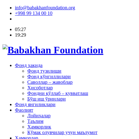
info@babakhanfoundation.org
+998 99 134 00 10
05:27
19:29
Фонд ҳақида
Фонд тузилиши
Фонд кўнгиллилари
Саволлар – жавоблар
Ҳисоботлар
Фондни қўллаб – қувватлаш
Бўш иш ўринлари
Фонд янгиликлари
Фаолият
Лойиҳалар
Таълим
Ҳамкорлик
Кўмак олувчилар учун маълумот
Ҳамкорлар