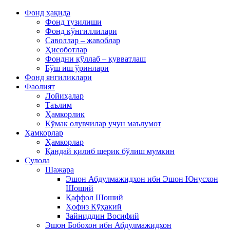
Фонд ҳақида
Фонд тузилиши
Фонд кўнгиллилари
Саволлар – жавоблар
Ҳисоботлар
Фондни қўллаб – қувватлаш
Бўш иш ўринлари
Фонд янгиликлари
Фаолият
Лойиҳалар
Таълим
Ҳамкорлик
Кўмак олувчилар учун маълумот
Ҳамкорлар
Ҳамкорлар
Қандай қилиб шерик бўлиш мумкин
Сулола
Шажара
Эшон Абдулмажидхон ибн Эшон Юнусхон
Шоший
Қаффол Шоший
Ҳофиз Кўҳакий
Зайниддин Восифий
Эшон Бобохон ибн Абдулмажидхон