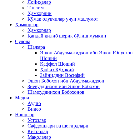
Лойиҳалар
Таълим
Ҳамкорлик
Кўмак олувчилар учун маълумот
Ҳамкорлар
Ҳамкорлар
Қандай қилиб шерик бўлиш мумкин
Сулола
Шажара
Эшон Абдулмажидхон ибн Эшон Юнусхон
Шоший
Қаффол Шоший
Ҳофиз Кўҳакий
Зайниддин Восифий
Эшон Бобохон ибн Абдулмажидхон
Зиёвуддинхон ибн Эшон Бобохон
Шамсуддинхон Бобохонов
Медиа
Аудио
Видео
Нашрлар
Устозлар
Сафдошлари ва шогирдлари
Китоблар
Мақолалар