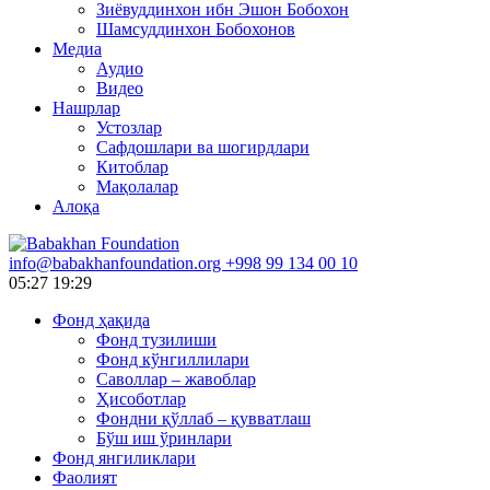
Зиёвуддинхон ибн Эшон Бобохон
Шамсуддинхон Бобохонов
Медиа
Аудио
Видео
Нашрлар
Устозлар
Сафдошлари ва шогирдлари
Китоблар
Мақолалар
Алоқа
info@babakhanfoundation.org
+998 99 134 00 10
05:27
19:29
Фонд ҳақида
Фонд тузилиши
Фонд кўнгиллилари
Саволлар – жавоблар
Ҳисоботлар
Фондни қўллаб – қувватлаш
Бўш иш ўринлари
Фонд янгиликлари
Фаолият