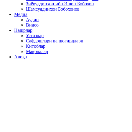
Зиёвуддинхон ибн Эшон Бобохон
Шамсуддинхон Бобохонов
Медиа
Аудио
Видео
Нашрлар
Устозлар
Сафдошлари ва шогирдлари
Китоблар
Мақолалар
Алоқа