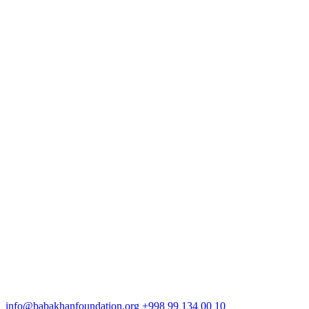
info@babakhanfoundation.org
+998 99 134 00 10