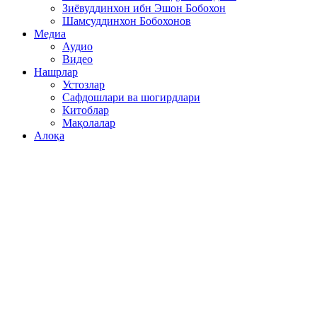
Зиёвуддинхон ибн Эшон Бобохон
Шамсуддинхон Бобохонов
Медиа
Аудио
Видео
Нашрлар
Устозлар
Сафдошлари ва шогирдлари
Китоблар
Мақолалар
Алоқа