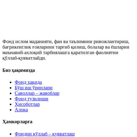
Фонд ислом маданияти, фан ва таълимини ривожлантириш,
бағрикенглик ғояларини тарғиб қилиш, болалар ва ёшларни
маънавий-ахлоқий тарбиялашга қаратилган фаолиятни
қўллаб-қувватлайди.
Биз ҳақимизда
Фонд ҳақида
Бўш иш ўринлари
Саволлар – жавоблар
Фонд тузилиши
Ҳисоботлар
Алоқа
Ҳамкорларга
Фондни қўллаб – қувватлаш