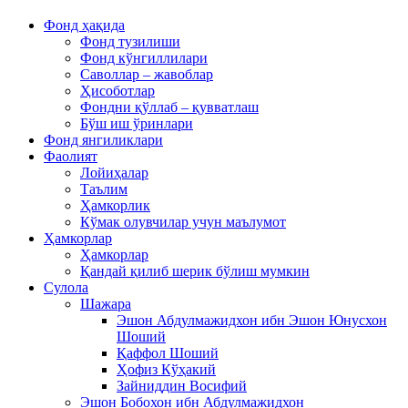
Фонд ҳақида
Фонд тузилиши
Фонд кўнгиллилари
Саволлар – жавоблар
Ҳисоботлар
Фондни қўллаб – қувватлаш
Бўш иш ўринлари
Фонд янгиликлари
Фаолият
Лойиҳалар
Таълим
Ҳамкорлик
Кўмак олувчилар учун маълумот
Ҳамкорлар
Ҳамкорлар
Қандай қилиб шерик бўлиш мумкин
Сулола
Шажара
Эшон Абдулмажидхон ибн Эшон Юнусхон
Шоший
Қаффол Шоший
Ҳофиз Кўҳакий
Зайниддин Восифий
Эшон Бобохон ибн Абдулмажидхон