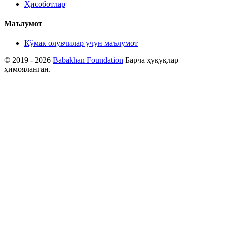
Ҳисоботлар
Маълумот
Кўмак олувчилар учун маълумот
© 2019 - 2026
Babakhan Foundation
Барча ҳуқуқлар
ҳимояланган.