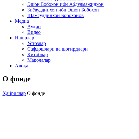
Эшон Бобохон ибн Абдулмажидхон
Зиёвуддинхон ибн Эшон Бобохон
Шамсуддинхон Бобохонов
Медиа
Аудио
Видео
Нашрлар
Устозлар
Сафдошлари ва шогирдлари
Китоблар
Мақолалар
Алоқа
О фонде
Ҳайриялар
О фонде