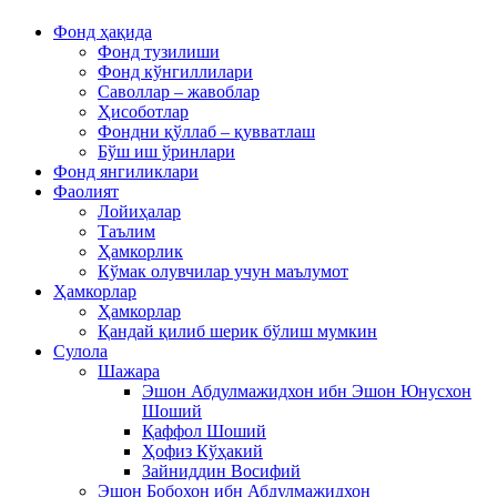
Фонд ҳақида
Фонд тузилиши
Фонд кўнгиллилари
Саволлар – жавоблар
Ҳисоботлар
Фондни қўллаб – қувватлаш
Бўш иш ўринлари
Фонд янгиликлари
Фаолият
Лойиҳалар
Таълим
Ҳамкорлик
Кўмак олувчилар учун маълумот
Ҳамкорлар
Ҳамкорлар
Қандай қилиб шерик бўлиш мумкин
Сулола
Шажара
Эшон Абдулмажидхон ибн Эшон Юнусхон
Шоший
Қаффол Шоший
Ҳофиз Кўҳакий
Зайниддин Восифий
Эшон Бобохон ибн Абдулмажидхон