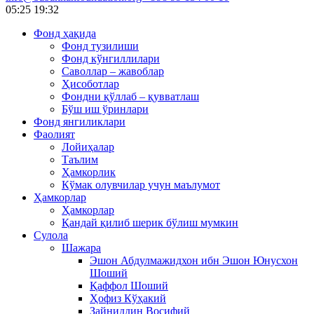
05:25
19:32
Фонд ҳақида
Фонд тузилиши
Фонд кўнгиллилари
Саволлар – жавоблар
Ҳисоботлар
Фондни қўллаб – қувватлаш
Бўш иш ўринлари
Фонд янгиликлари
Фаолият
Лойиҳалар
Таълим
Ҳамкорлик
Кўмак олувчилар учун маълумот
Ҳамкорлар
Ҳамкорлар
Қандай қилиб шерик бўлиш мумкин
Сулола
Шажара
Эшон Абдулмажидхон ибн Эшон Юнусхон
Шоший
Қаффол Шоший
Ҳофиз Кўҳакий
Зайниддин Восифий