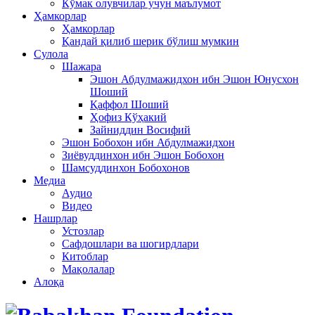
Кўмак олувчилар учун маълумот
Ҳамкорлар
Ҳамкорлар
Қандай қилиб шерик бўлиш мумкин
Сулола
Шажара
Эшон Абдулмажидхон ибн Эшон Юнусхон
Шоший
Қаффол Шоший
Ҳофиз Кўҳакий
Зайниддин Восифий
Эшон Бобохон ибн Абдулмажидхон
Зиёвуддинхон ибн Эшон Бобохон
Шамсуддинхон Бобохонов
Медиа
Аудио
Видео
Нашрлар
Устозлар
Сафдошлари ва шогирдлари
Китоблар
Мақолалар
Алоқа