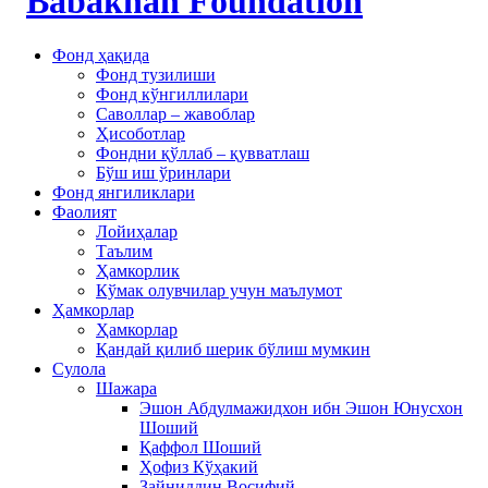
Фонд ҳақида
Фонд тузилиши
Фонд кўнгиллилари
Саволлар – жавоблар
Ҳисоботлар
Фондни қўллаб – қувватлаш
Бўш иш ўринлари
Фонд янгиликлари
Фаолият
Лойиҳалар
Таълим
Ҳамкорлик
Кўмак олувчилар учун маълумот
Ҳамкорлар
Ҳамкорлар
Қандай қилиб шерик бўлиш мумкин
Сулола
Шажара
Эшон Абдулмажидхон ибн Эшон Юнусхон
Шоший
Қаффол Шоший
Ҳофиз Кўҳакий
Зайниддин Восифий