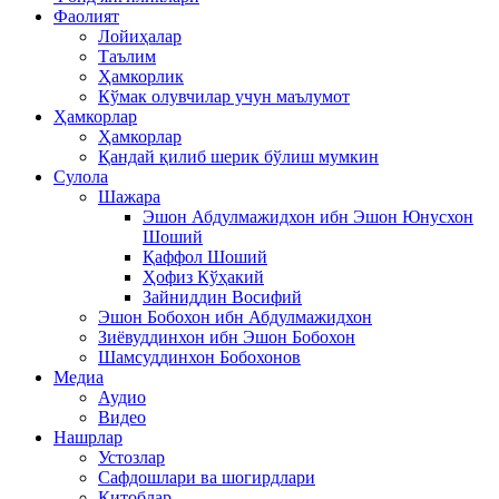
Фаолият
Лойиҳалар
Таълим
Ҳамкорлик
Кўмак олувчилар учун маълумот
Ҳамкорлар
Ҳамкорлар
Қандай қилиб шерик бўлиш мумкин
Сулола
Шажара
Эшон Абдулмажидхон ибн Эшон Юнусхон
Шоший
Қаффол Шоший
Ҳофиз Кўҳакий
Зайниддин Восифий
Эшон Бобохон ибн Абдулмажидхон
Зиёвуддинхон ибн Эшон Бобохон
Шамсуддинхон Бобохонов
Медиа
Аудио
Видео
Нашрлар
Устозлар
Сафдошлари ва шогирдлари
Китоблар