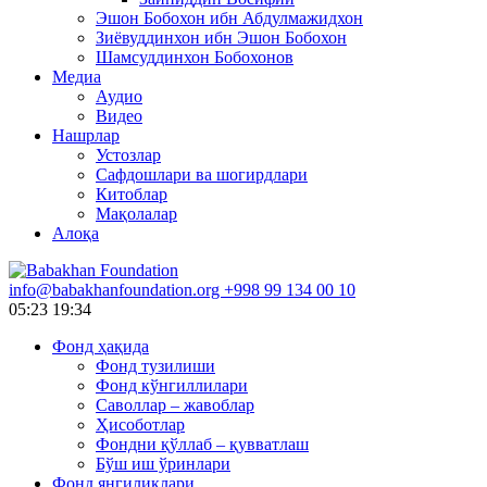
Эшон Бобохон ибн Абдулмажидхон
Зиёвуддинхон ибн Эшон Бобохон
Шамсуддинхон Бобохонов
Медиа
Аудио
Видео
Нашрлар
Устозлар
Сафдошлари ва шогирдлари
Китоблар
Мақолалар
Алоқа
info@babakhanfoundation.org
+998 99 134 00 10
05:23
19:34
Фонд ҳақида
Фонд тузилиши
Фонд кўнгиллилари
Саволлар – жавоблар
Ҳисоботлар
Фондни қўллаб – қувватлаш
Бўш иш ўринлари
Фонд янгиликлари