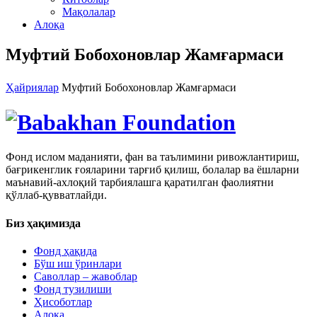
Мақолалар
Алоқа
Муфтий Бобохоновлар Жамғармаси
Ҳайриялар
Муфтий Бобохоновлар Жамғармаси
Фонд ислом маданияти, фан ва таълимини ривожлантириш,
бағрикенглик ғояларини тарғиб қилиш, болалар ва ёшларни
маънавий-ахлоқий тарбиялашга қаратилган фаолиятни
қўллаб-қувватлайди.
Биз ҳақимизда
Фонд ҳақида
Бўш иш ўринлари
Саволлар – жавоблар
Фонд тузилиши
Ҳисоботлар
Алоқа