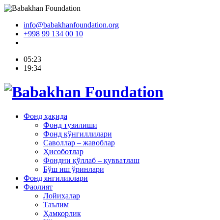
info@babakhanfoundation.org
+998 99 134 00 10
05:23
19:34
Фонд ҳақида
Фонд тузилиши
Фонд кўнгиллилари
Саволлар – жавоблар
Ҳисоботлар
Фондни қўллаб – қувватлаш
Бўш иш ўринлари
Фонд янгиликлари
Фаолият
Лойиҳалар
Таълим
Ҳамкорлик