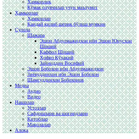
Ҳамкорлик
Кўмак олувчилар учун маълумот
Ҳамкорлар
Ҳамкорлар
Қандай қилиб шерик бўлиш мумкин
Сулола
Шажара
Эшон Абдулмажидхон ибн Эшон Юнусхон
Шоший
Қаффол Шоший
Ҳофиз Кўҳакий
Зайниддин Восифий
Эшон Бобохон ибн Абдулмажидхон
Зиёвуддинхон ибн Эшон Бобохон
Шамсуддинхон Бобохонов
Медиа
Аудио
Видео
Нашрлар
Устозлар
Сафдошлари ва шогирдлари
Китоблар
Мақолалар
Алоқа