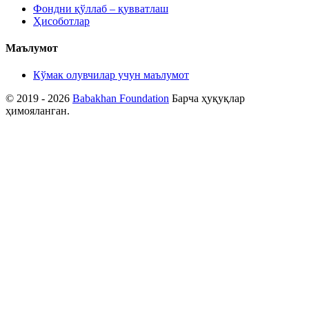
Фондни қўллаб – қувватлаш
Ҳисоботлар
Маълумот
Кўмак олувчилар учун маълумот
© 2019 - 2026
Babakhan Foundation
Барча ҳуқуқлар
ҳимояланган.