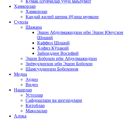
Кўмак олувчилар учун маълумот
Ҳамкорлар
Ҳамкорлар
Қандай қилиб шерик бўлиш мумкин
Сулола
Шажара
Эшон Абдулмажидхон ибн Эшон Юнусхон
Шоший
Қаффол Шоший
Ҳофиз Кўҳакий
Зайниддин Восифий
Эшон Бобохон ибн Абдулмажидхон
Зиёвуддинхон ибн Эшон Бобохон
Шамсуддинхон Бобохонов
Медиа
Аудио
Видео
Нашрлар
Устозлар
Сафдошлари ва шогирдлари
Китоблар
Мақолалар
Алоқа