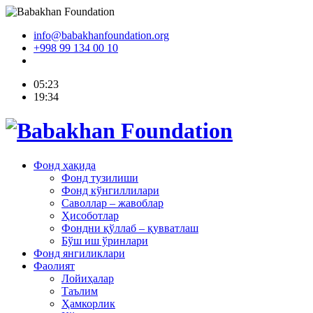
info@babakhanfoundation.org
+998 99 134 00 10
05:23
19:34
Фонд ҳақида
Фонд тузилиши
Фонд кўнгиллилари
Саволлар – жавоблар
Ҳисоботлар
Фондни қўллаб – қувватлаш
Бўш иш ўринлари
Фонд янгиликлари
Фаолият
Лойиҳалар
Таълим
Ҳамкорлик