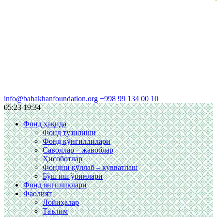
info@babakhanfoundation.org
+998 99 134 00 10
05:23
19:34
Фонд ҳақида
Фонд тузилиши
Фонд кўнгиллилари
Саволлар – жавоблар
Ҳисоботлар
Фондни қўллаб – қувватлаш
Бўш иш ўринлари
Фонд янгиликлари
Фаолият
Лойиҳалар
Таълим