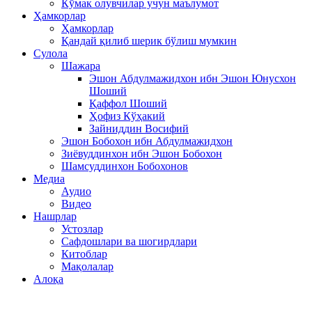
Кўмак олувчилар учун маълумот
Ҳамкорлар
Ҳамкорлар
Қандай қилиб шерик бўлиш мумкин
Сулола
Шажара
Эшон Абдулмажидхон ибн Эшон Юнусхон
Шоший
Қаффол Шоший
Ҳофиз Кўҳакий
Зайниддин Восифий
Эшон Бобохон ибн Абдулмажидхон
Зиёвуддинхон ибн Эшон Бобохон
Шамсуддинхон Бобохонов
Медиа
Аудио
Видео
Нашрлар
Устозлар
Сафдошлари ва шогирдлари
Китоблар
Мақолалар
Алоқа