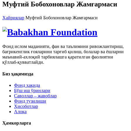
Муфтий Бобохоновлар Жамғармаси
Ҳайриялар
Муфтий Бобохоновлар Жамғармаси
Фонд ислом маданияти, фан ва таълимини ривожлантириш,
бағрикенглик ғояларини тарғиб қилиш, болалар ва ёшларни
маънавий-ахлоқий тарбиялашга қаратилган фаолиятни
қўллаб-қувватлайди.
Биз ҳақимизда
Фонд ҳақида
Бўш иш ўринлари
Саволлар – жавоблар
Фонд тузилиши
Ҳисоботлар
Алоқа
Ҳамкорларга