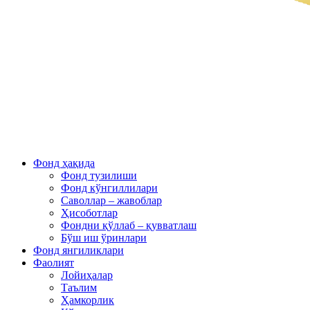
Фонд ҳақида
Фонд тузилиши
Фонд кўнгиллилари
Саволлар – жавоблар
Ҳисоботлар
Фондни қўллаб – қувватлаш
Бўш иш ўринлари
Фонд янгиликлари
Фаолият
Лойиҳалар
Таълим
Ҳамкорлик