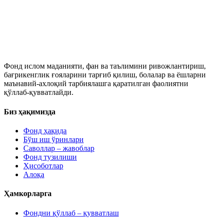
Фонд ислом маданияти, фан ва таълимини ривожлантириш,
бағрикенглик ғояларини тарғиб қилиш, болалар ва ёшларни
маънавий-ахлоқий тарбиялашга қаратилган фаолиятни
қўллаб-қувватлайди.
Биз ҳақимизда
Фонд ҳақида
Бўш иш ўринлари
Саволлар – жавоблар
Фонд тузилиши
Ҳисоботлар
Алоқа
Ҳамкорларга
Фондни қўллаб – қувватлаш