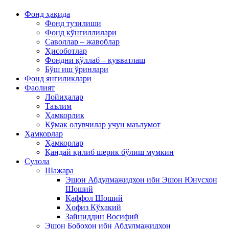
Фонд ҳақида
Фонд тузилиши
Фонд кўнгиллилари
Саволлар – жавоблар
Ҳисоботлар
Фондни қўллаб – қувватлаш
Бўш иш ўринлари
Фонд янгиликлари
Фаолият
Лойиҳалар
Таълим
Ҳамкорлик
Кўмак олувчилар учун маълумот
Ҳамкорлар
Ҳамкорлар
Қандай қилиб шерик бўлиш мумкин
Сулола
Шажара
Эшон Абдулмажидхон ибн Эшон Юнусхон
Шоший
Қаффол Шоший
Ҳофиз Кўҳакий
Зайниддин Восифий
Эшон Бобохон ибн Абдулмажидхон