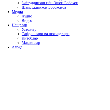
Зиёвуддинхон ибн Эшон Бобохон
Шамсуддинхон Бобохонов
Медиа
Аудио
Видео
Нашрлар
Устозлар
Сафдошлари ва шогирдлари
Китоблар
Мақолалар
Алоқа