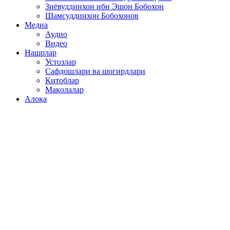
Зиёвуддинхон ибн Эшон Бобохон
Шамсуддинхон Бобохонов
Медиа
Аудио
Видео
Нашрлар
Устозлар
Сафдошлари ва шогирдлари
Китоблар
Мақолалар
Алоқа