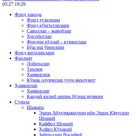
05:27
19:29
Фонд ҳақида
Фонд тузилиши
Фонд кўнгиллилари
Саволлар – жавоблар
Ҳисоботлар
Фондни қўллаб – қувватлаш
Бўш иш ўринлари
Фонд янгиликлари
Фаолият
Лойиҳалар
Таълим
Ҳамкорлик
Кўмак олувчилар учун маълумот
Ҳамкорлар
Ҳамкорлар
Қандай қилиб шерик бўлиш мумкин
Сулола
Шажара
Эшон Абдулмажидхон ибн Эшон Юнусхон
Шоший
Қаффол Шоший
Ҳофиз Кўҳакий
Зайниддин Восифий