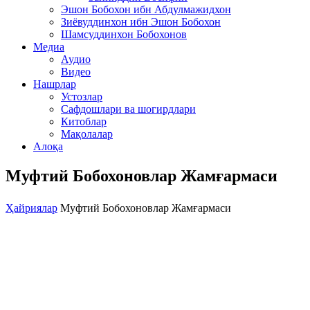
Эшон Бобохон ибн Абдулмажидхон
Зиёвуддинхон ибн Эшон Бобохон
Шамсуддинхон Бобохонов
Медиа
Аудио
Видео
Нашрлар
Устозлар
Сафдошлари ва шогирдлари
Китоблар
Мақолалар
Алоқа
Муфтий Бобохоновлар Жамғармаси
Ҳайриялар
Муфтий Бобохоновлар Жамғармаси