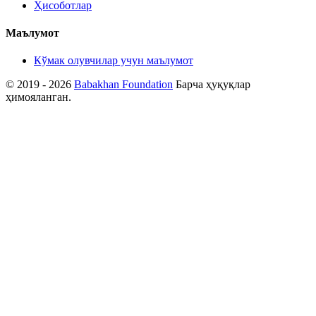
Ҳисоботлар
Маълумот
Кўмак олувчилар учун маълумот
© 2019 - 2026
Babakhan Foundation
Барча ҳуқуқлар
ҳимояланган.