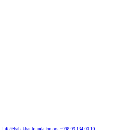
info@babakhanfoundation.org
+998 99 134 00 10