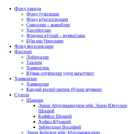
Фонд ҳақида
Фонд тузилиши
Фонд кўнгиллилари
Саволлар – жавоблар
Ҳисоботлар
Фондни қўллаб – қувватлаш
Бўш иш ўринлари
Фонд янгиликлари
Фаолият
Лойиҳалар
Таълим
Ҳамкорлик
Кўмак олувчилар учун маълумот
Ҳамкорлар
Ҳамкорлар
Қандай қилиб шерик бўлиш мумкин
Сулола
Шажара
Эшон Абдулмажидхон ибн Эшон Юнусхон
Шоший
Қаффол Шоший
Ҳофиз Кўҳакий
Зайниддин Восифий
Эшон Бобохон ибн Абдулмажидхон