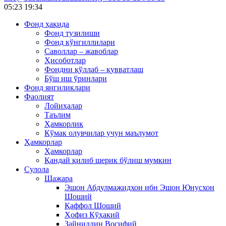
05:23
19:34
Фонд ҳақида
Фонд тузилиши
Фонд кўнгиллилари
Саволлар – жавоблар
Ҳисоботлар
Фондни қўллаб – қувватлаш
Бўш иш ўринлари
Фонд янгиликлари
Фаолият
Лойиҳалар
Таълим
Ҳамкорлик
Кўмак олувчилар учун маълумот
Ҳамкорлар
Ҳамкорлар
Қандай қилиб шерик бўлиш мумкин
Сулола
Шажара
Эшон Абдулмажидхон ибн Эшон Юнусхон
Шоший
Қаффол Шоший
Ҳофиз Кўҳакий
Зайниддин Восифий