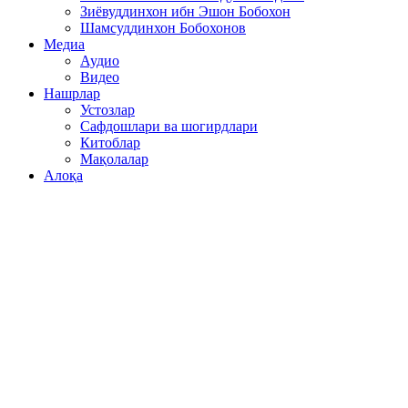
Зиёвуддинхон ибн Эшон Бобохон
Шамсуддинхон Бобохонов
Медиа
Аудио
Видео
Нашрлар
Устозлар
Сафдошлари ва шогирдлари
Китоблар
Мақолалар
Алоқа