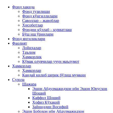
Фонд ҳақида
Фонд тузилиши
Фонд кўнгиллилари
Саволлар – жавоблар
Ҳисоботлар
Фондни қўллаб – қувватлаш
Бўш иш ўринлари
Фонд янгиликлари
Фаолият
Лойиҳалар
Таълим
Ҳамкорлик
Кўмак олувчилар учун маълумот
Ҳамкорлар
Ҳамкорлар
Қандай қилиб шерик бўлиш мумкин
Сулола
Шажара
Эшон Абдулмажидхон ибн Эшон Юнусхон
Шоший
Қаффол Шоший
Ҳофиз Кўҳакий
Зайниддин Восифий
Эшон Бобохон ибн Абдулмажидхон