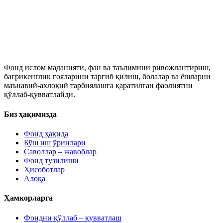
Фонд ислом маданияти, фан ва таълимини ривожлантириш,
бағрикенглик ғояларини тарғиб қилиш, болалар ва ёшларни
маънавий-ахлоқий тарбиялашга қаратилган фаолиятни
қўллаб-қувватлайди.
Биз ҳақимизда
Фонд ҳақида
Бўш иш ўринлари
Саволлар – жавоблар
Фонд тузилиши
Ҳисоботлар
Алоқа
Ҳамкорларга
Фондни қўллаб – қувватлаш