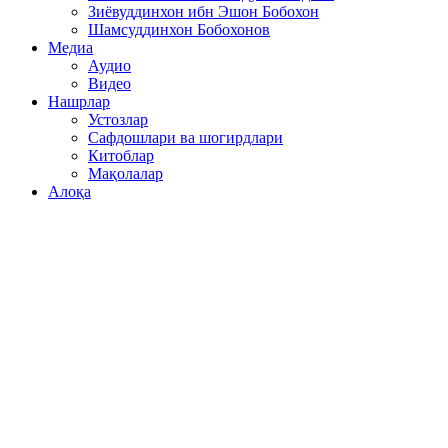
Зиёвуддинхон ибн Эшон Бобохон
Шамсуддинхон Бобохонов
Медиа
Аудио
Видео
Нашрлар
Устозлар
Сафдошлари ва шогирдлари
Китоблар
Мақолалар
Алоқа