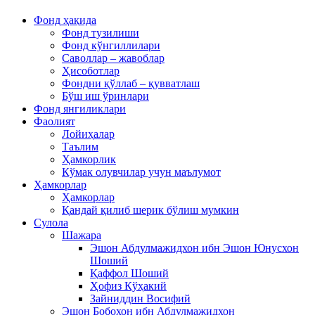
Фонд ҳақида
Фонд тузилиши
Фонд кўнгиллилари
Саволлар – жавоблар
Ҳисоботлар
Фондни қўллаб – қувватлаш
Бўш иш ўринлари
Фонд янгиликлари
Фаолият
Лойиҳалар
Таълим
Ҳамкорлик
Кўмак олувчилар учун маълумот
Ҳамкорлар
Ҳамкорлар
Қандай қилиб шерик бўлиш мумкин
Сулола
Шажара
Эшон Абдулмажидхон ибн Эшон Юнусхон
Шоший
Қаффол Шоший
Ҳофиз Кўҳакий
Зайниддин Восифий
Эшон Бобохон ибн Абдулмажидхон