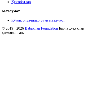
Ҳисоботлар
Маълумот
Кўмак олувчилар учун маълумот
© 2019 - 2026
Babakhan Foundation
Барча ҳуқуқлар
ҳимояланган.