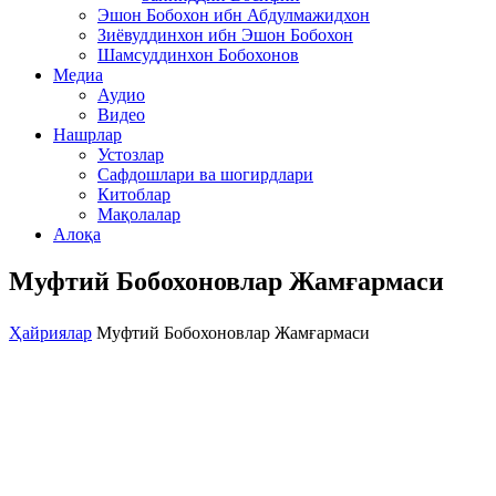
Эшон Бобохон ибн Абдулмажидхон
Зиёвуддинхон ибн Эшон Бобохон
Шамсуддинхон Бобохонов
Медиа
Аудио
Видео
Нашрлар
Устозлар
Сафдошлари ва шогирдлари
Китоблар
Мақолалар
Алоқа
Муфтий Бобохоновлар Жамғармаси
Ҳайриялар
Муфтий Бобохоновлар Жамғармаси