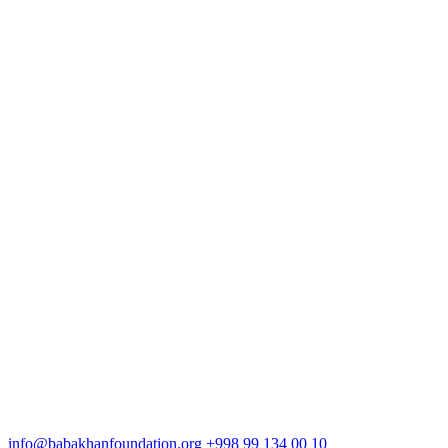
info@babakhanfoundation.org
+998 99 134 00 10